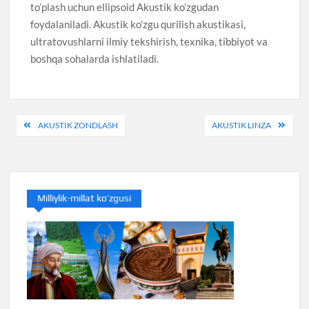
to’plash uchun ellipsoid Akustik ko’zgudan
foydalaniladi. Akustik ko’zgu qurilish akustikasi,
ultratovushlarni ilmiy tekshirish, texnika, tibbiyot va
boshqa sohalarda ishlatiladi.
Post
AKUSTIK ZONDLASH
AKUSTIK LINZA
menyusi
Milliylik-millat ko’zgusi