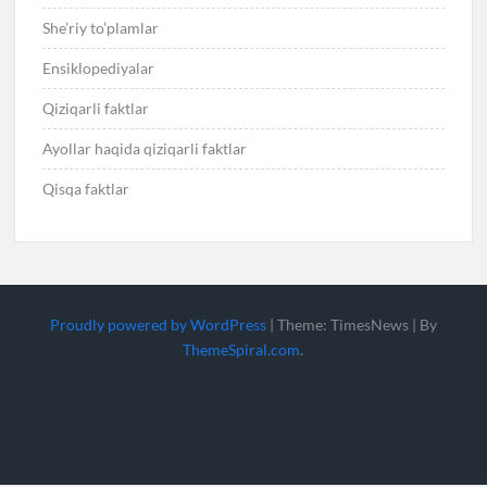
She’riy to’plamlar
Ensiklopediyalar
Qiziqarli faktlar
Ayollar haqida qiziqarli faktlar
Qisqa faktlar
Proudly powered by WordPress
|
Theme: TimesNews
|
By
ThemeSpiral.com
.