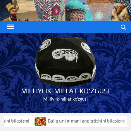
Skip
to
content
Search
MILLIYLIK-MILLAT KO'ZGUSI
Milliylik-millat ko'zgusi
 bilasizmi
Baliq uni nimani anglatishini bilasizmi