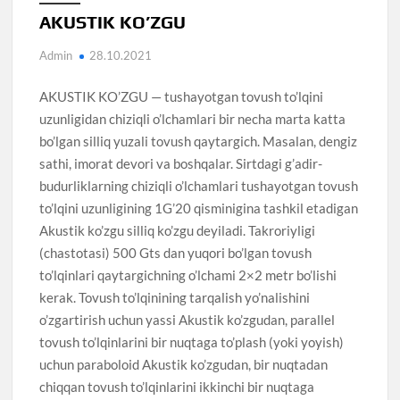
AKUSTIK KO’ZGU
Admin
28.10.2021
AKUSTIK KO’ZGU — tushayotgan tovush to’lqini
uzunligidan chiziqli o’lchamlari bir necha marta katta
bo’lgan silliq yuzali tovush qaytargich. Masalan, dengiz
sathi, imorat devori va boshqalar. Sirtdagi g’adir-
budurliklarning chiziqli o’lchamlari tushayotgan tovush
to’lqini uzunligining 1G’20 qisminigina tashkil etadigan
Akustik ko’zgu silliq ko’zgu deyiladi. Takroriyligi
(chastotasi) 500 Gts dan yuqori bo’lgan tovush
to’lqinlari qaytargichning o’lchami 2×2 metr bo’lishi
kerak. Tovush to’lqinining tarqalish yo’nalishini
o’zgartirish uchun yassi Akustik ko’zgudan, parallel
tovush to’lqinlarini bir nuqtaga to’plash (yoki yoyish)
uchun paraboloid Akustik ko’zgudan, bir nuqtadan
chiqqan tovush to’lqinlarini ikkinchi bir nuqtaga