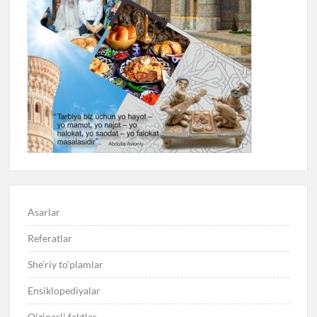
Asarlar
Referatlar
She’riy to’plamlar
Ensiklopediyalar
Qiziqarli faktlar