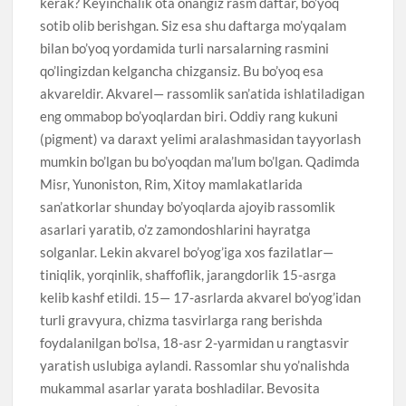
kerak? Keyinchalik ota onangiz rasm daftar, bo’yoq
sotib olib berishgan. Siz esa shu daftarga mo’yqalam
bilan bo’yoq yordamida turli narsalarning rasmini
qo’lingizdan kelgancha chizgansiz. Bu bo’yoq esa
akvareldir. Akvarel— rassomlik san’atida ishlatiladigan
eng ommabop bo’yoqlardan biri. Oddiy rang kukuni
(pigment) va daraxt yelimi aralashmasidan tayyorlash
mumkin bo’lgan bu bo’yoqdan ma’lum bo’lgan. Qadimda
Misr, Yunoniston, Rim, Xitoy mamlakatlarida
san’atkorlar shunday bo’yoqlarda ajoyib rassomlik
asarlari yaratib, o’z zamondoshlarini hayratga
solganlar. Lekin akvarel bo’yog’iga xos fazilatlar—
tiniqlik, yorqinlik, shaffoflik, jarangdorlik 15-asrga
kelib kashf etildi. 15— 17-asrlarda akvarel bo’yog’idan
turli gravyura, chizma tasvirlarga rang berishda
foydalanilgan bo’lsa, 18-asr 2-yarmidan u rangtasvir
yaratish uslubiga aylandi. Rassomlar shu yo’nalishda
mukammal asarlar yarata boshladilar. Bevosita