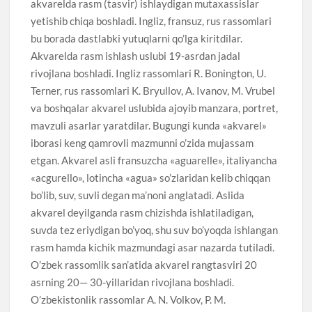
akvarelda rasm (tasvir) ishlaydigan mutaxassislar
yetishib chiqa boshladi. Ingliz, fransuz, rus rassomlari
bu borada dastlabki yutuqlarni qo’lga kiritdilar.
Akvarelda rasm ishlash uslubi 19-asrdan jadal
rivojlana boshladi. Ingliz rassomlari R. Bonington, U.
Terner, rus rassomlari K. Bryullov, A. Ivanov, M. Vrubel
va boshqalar akvarel uslubida ajoyib manzara, portret,
mavzuli asarlar yaratdilar. Bugungi kunda «akvarel»
iborasi keng qamrovli mazmunni o’zida mujassam
etgan. Akvarel asli fransuzcha «aguarelle», italiyancha
«acgurello», lotincha «agua» so’zlaridan kelib chiqqan
bo’lib, suv, suvli degan ma’noni anglatadi. Aslida
akvarel deyilganda rasm chizishda ishlatiladigan,
suvda tez eriydigan bo’yoq, shu suv bo’yoqda ishlangan
rasm hamda kichik mazmundagi asar nazarda tutiladi.
O’zbek rassomlik san’atida akvarel rangtasviri 20
asrning 20— 30-yillaridan rivojlana boshladi.
O’zbekistonlik rassomlar A. N. Volkov, P. M.