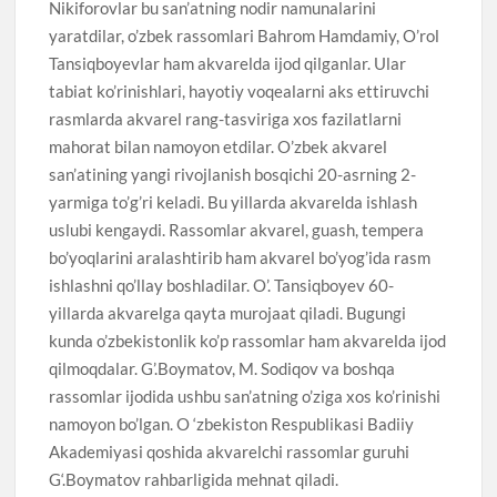
Nikiforovlar bu san’atning nodir namunalarini
yaratdilar, o’zbek rassomlari Bahrom Hamdamiy, O’rol
Tansiqboyevlar ham akvarelda ijod qilganlar. Ular
tabiat ko’rinishlari, hayotiy voqealarni aks ettiruvchi
rasmlarda akvarel rang-tasviriga xos fazilatlarni
mahorat bilan namoyon etdilar. O’zbek akvarel
san’atining yangi rivojlanish bosqichi 20-asrning 2-
yarmiga to’g’ri keladi. Bu yillarda akvarelda ishlash
uslubi kengaydi. Rassomlar akvarel, guash, tempera
bo’yoqlarini aralashtirib ham akvarel bo’yog’ida rasm
ishlashni qo’llay boshladilar. O’. Tansiqboyev 60-
yillarda akvarelga qayta murojaat qiladi. Bugungi
kunda o’zbekistonlik ko’p rassomlar ham akvarelda ijod
qilmoqdalar. G’.Boymatov, M. Sodiqov va boshqa
rassomlar ijodida ushbu san’atning o’ziga xos ko’rinishi
namoyon bo’lgan. O ‘zbekiston Respublikasi Badiiy
Akademiyasi qoshida akvarelchi rassomlar guruhi
G‘.Boymatov rahbarligida mehnat qiladi.