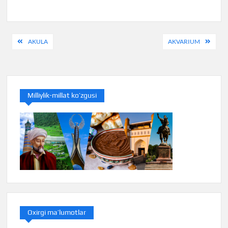
Post
AKULA
AKVARIUM
menyusi
Milliylik-millat ko’zgusi
Oxirgi ma’lumotlar