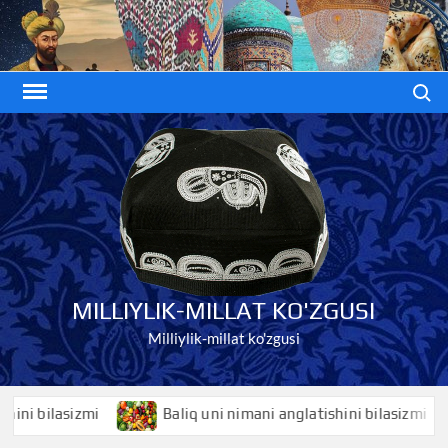
Skip
to
content
Search
MILLIYLIK-MILLAT KO'ZGUSI
Milliylik-millat ko'zgusi
bilasizmi
Baliq uni nimani anglatishini bilasizmi