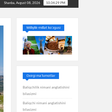
Baliq nimani anglatishini bilasizmi
Balans nimani ang
Shanba, Avgust 08, 2026
10:34:30 PM
Milliylik-millat ko’zgusi
Oxirgi ma’lumotlar
Baliqchilik nimani anglatishini
bilasizmi
Baliqchi nimani anglatishini
bilasizmi