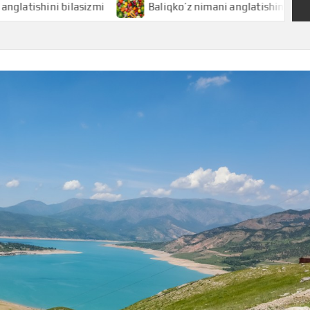
ni bilasizmi
Baliqko’z nimani anglatishini bilasizmi