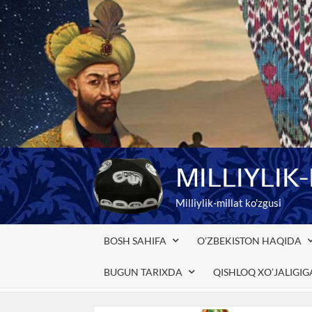
Skip
to
content
MILLIYLIK
Milliylik-millat ko'zgusi
BOSH SAHIFA
O’ZBEKISTON HAQIDA
BUGUN TARIXDA
QISHLOQ XO’JALIGI