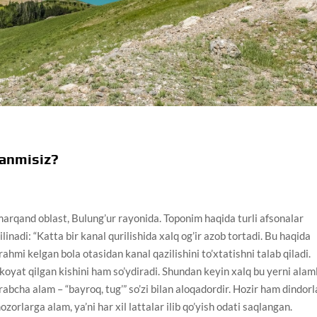
ganmisiz?
marqand oblast, Bulung’ur rayonida. Toponim haqida turli afsonalar
inadi: “Katta bir kanal qurilishida xalq og’ir azob tortadi. Bu haqida
 rahmi kelgan bola otasidan kanal qazilishini to’xtatishni talab qiladi.
oyat qilgan kishini ham so’ydiradi. Shundan keyin xalq bu yerni alaml
arabcha alam – “bayroq, tug’” so’zi bilan aloqadordir. Hozir ham dindorl
rlarga alam, ya’ni har xil lattalar ilib qo’yish odati saqlangan.