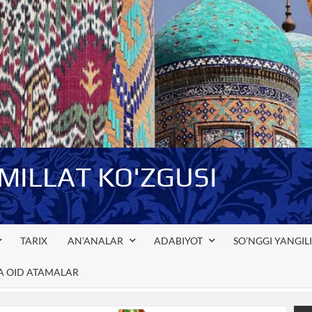
-MILLAT KO'ZGUSI
TARIX
AN’ANALAR
ADABIYOT
SO’NGGI YANGIL
GA OID ATAMALAR