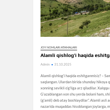
JOY NOMLARI ATAMALARI
Alamli qishlog’i haqida eshit
Admin
31.10.2025
Alamli qishlog’i haqida eshitganmisiz? – Sa
saqlangan. Ulardan birida shunday hikoya qil
xonning sevikli o’g’liga arz qiladilar. Xalqqa
G’azablangan xon shu yerda bolani ham, shik
(g’amli) deb atay boshlaydilar”. Alamli asli 
nazarida muqaddas hisoblangan joylarga, mozo