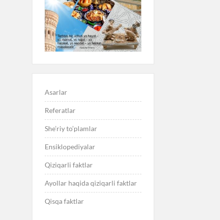
Asarlar
Referatlar
She’riy to’plamlar
Ensiklopediyalar
Qiziqarli faktlar
Ayollar haqida qiziqarli faktlar
Qisqa faktlar