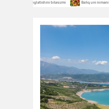
nimani anglatishini bilasizmi
Baliq uni nimani anglatishi