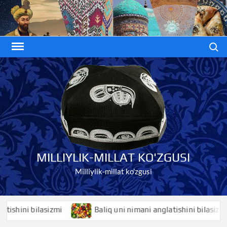
Skip
to
content
Search
MILLIYLIK-MILLAT KO'ZGUSI
Milliylik-millat ko'zgusi
ini bilasizmi
Baliq uni nimani anglatishini bilasizmi