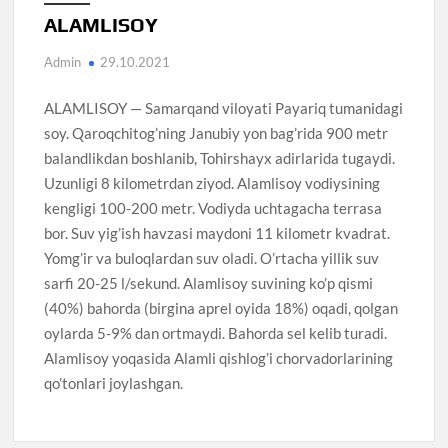
ALAMLISOY
Admin
29.10.2021
ALAMLISOY — Samarqand viloyati Payariq tumanidagi
soy. Qaroqchitog’ning Janubiy yon bag’rida 900 metr
balandlikdan boshlanib, Tohirshayx adirlarida tugaydi.
Uzunligi 8 kilometrdan ziyod. Alamlisoy vodiysining
kengligi 100-200 metr. Vodiyda uchtagacha terrasa
bor. Suv yig’ish havzasi maydoni 11 kilometr kvadrat.
Yomg’ir va buloqlardan suv oladi. O’rtacha yillik suv
sarfi 20-25 l/sekund. Alamlisoy suvining ko’p qismi
(40%) bahorda (birgina aprel oyida 18%) oqadi, qolgan
oylarda 5-9% dan ortmaydi. Bahorda sel kelib turadi.
Alamlisoy yoqasida Alamli qishlog’i chorvadorlarining
qo’tonlari joylashgan.