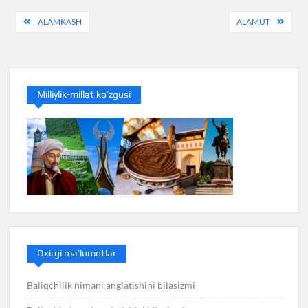
Post
ALAMKASH
ALAMUT
menyusi
Milliylik-millat ko’zgusi
Oxirgi ma’lumotlar
Baliqchilik nimani anglatishini bilasizmi