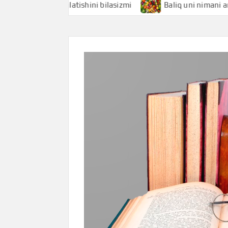
nimani anglatishini bilasizmi
Baliq uni nimani anglatishi