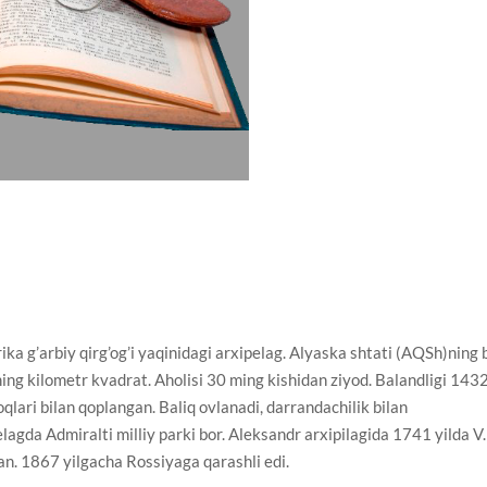
’arbiy qirg’og’i yaqinidagi arxipelag. Alyaska shtati (AQSh)ning b
ing kilometr kvadrat. Aholisi 30 ming kishidan ziyod. Balandligi 143
oqlari bilan qoplangan. Baliq ovlanadi, darrandachilik bilan
elagda Admiralti milliy parki bor. Aleksandr arxipilagida 1741 yilda V.
gan. 1867 yilgacha Rossiyaga qarashli edi.