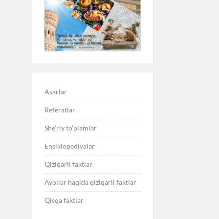
Asarlar
Referatlar
She’riy to’plamlar
Ensiklopediyalar
Qiziqarli faktlar
Ayollar haqida qiziqarli faktlar
Qisqa faktlar