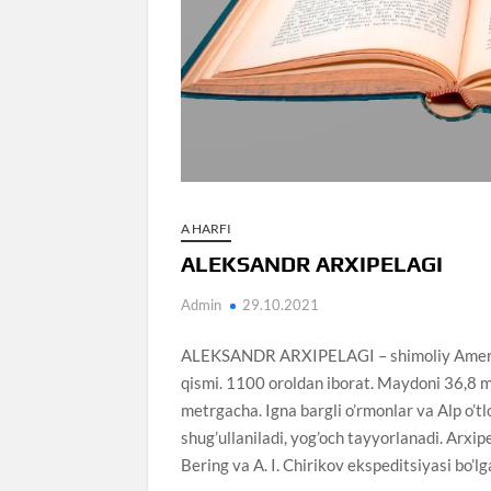
A HARFI
ALEKSANDR ARXIPELAGI
Admin
29.10.2021
ALEKSANDR ARXIPELAGI – shimoliy Amerika g
qismi. 1100 oroldan iborat. Maydoni 36,8 m
metrgacha. Igna bargli o’rmonlar va Alp o’tl
shug’ullaniladi, yog’och tayyorlanadi. Arxip
Bering va A. I. Chirikov ekspeditsiyasi bo’l