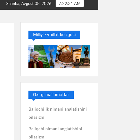
Baliq nimani anglatishini bilasizmi
Balans nimani ang
Shanba, Avgust 08, 2026
7:22:32 AM
Milliylik-millat ko’zgusi
Oxirgi ma’lumotlar
Baliqchilik nimani anglatishini
bilasizmi
Baliqchi nimani anglatishini
bilasizmi