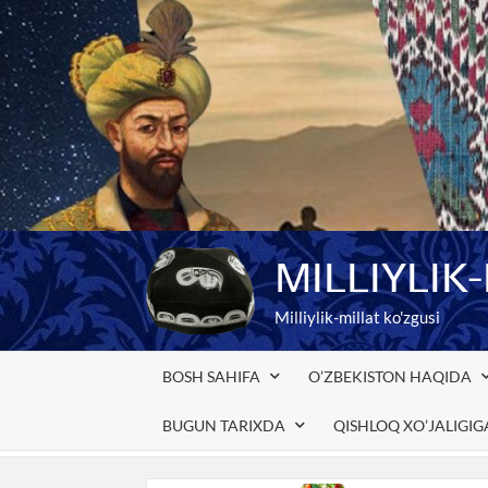
Skip
to
content
MILLIYLIK
Milliylik-millat ko'zgusi
BOSH SAHIFA
O’ZBEKISTON HAQIDA
BUGUN TARIXDA
QISHLOQ XO’JALIGI