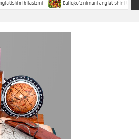
ni bilasizmi
Baliqko’z nimani anglatishini bilasizmi