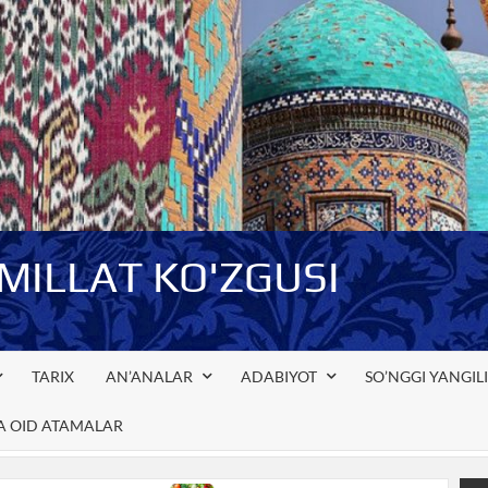
-MILLAT KO'ZGUSI
TARIX
AN’ANALAR
ADABIYOT
SO’NGGI YANGIL
GA OID ATAMALAR