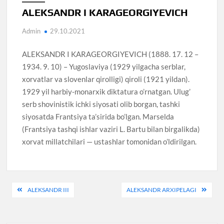
ALEKSANDR I KARAGEORGIYEVICH
Admin
29.10.2021
ALEKSANDR I KARAGEORGIYEVICH (1888. 17. 12 –
1934. 9. 10) – Yugoslaviya (1929 yilgacha serblar,
xorvatlar va slovenlar qirolligi) qiroli (1921 yildan).
1929 yil harbiy-monarxik diktatura o’rnatgan. Ulug’
serb shovinistik ichki siyosati olib borgan, tashki
siyosatda Frantsiya ta’sirida bo’lgan. Marselda
(Frantsiya tashqi ishlar vaziri L. Bartu bilan birgalikda)
xorvat millatchilari — ustashlar tomonidan o’ldirilgan.
Post
ALEKSANDR III
ALEKSANDR ARXIPELAGI
menyusi