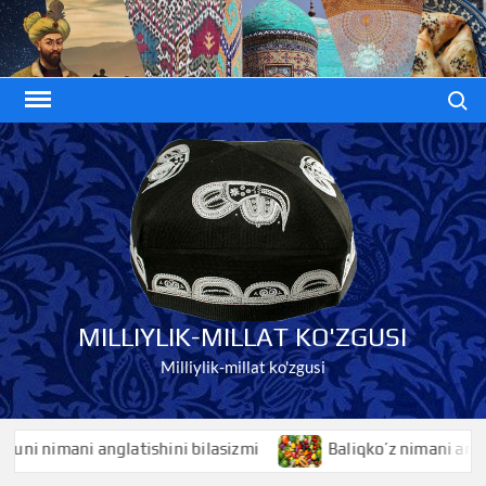
Skip
to
content
Search
MILLIYLIK-MILLAT KO'ZGUSI
Milliylik-millat ko'zgusi
 nimani anglatishini bilasizmi
Baliqko’z nimani anglatish