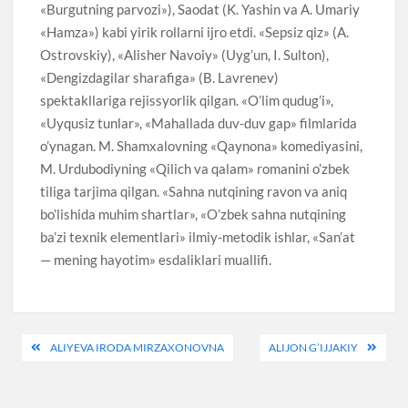
«Burgutning parvozi»), Saodat (K. Yashin va A. Umariy
«Hamza») kabi yirik rollarni ijro etdi. «Sepsiz qiz» (A.
Ostrovskiy), «Alisher Navoiy» (Uyg’un, I. Sulton),
«Dengizdagilar sharafiga» (B. Lavrenev)
spektakllariga rejissyorlik qilgan. «O’lim qudug’i»,
«Uyqusiz tunlar», «Mahallada duv-duv gap» filmlarida
o’ynagan. M. Shamxalovning «Qaynona» komediyasini,
M. Urdubodiyning «Qilich va qalam» romanini o’zbek
tiliga tarjima qilgan. «Sahna nutqining ravon va aniq
bo’lishida muhim shartlar», «O’zbek sahna nutqining
ba’zi texnik elementlari» ilmiy-metodik ishlar, «San’at
— mening hayotim» esdaliklari muallifi.
Post
ALIYEVA IRODA MIRZAXONOVNA
ALIJON G’IJJAKIY
menyusi