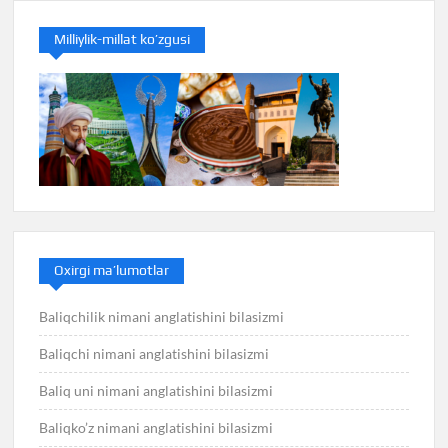
Milliylik-millat ko’zgusi
Oxirgi ma’lumotlar
Baliqchilik nimani anglatishini bilasizmi
Baliqchi nimani anglatishini bilasizmi
Baliq uni nimani anglatishini bilasizmi
Baliqko’z nimani anglatishini bilasizmi