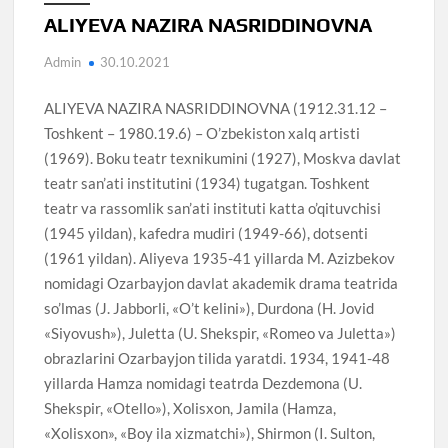
ALIYEVA NAZIRA NASRIDDINOVNA
Admin
30.10.2021
ALIYEVA NAZIRA NASRIDDINOVNA (1912.31.12 –
Toshkent – 1980.19.6) – O’zbekiston xalq artisti
(1969). Boku teatr texnikumini (1927), Moskva davlat
teatr san’ati institutini (1934) tugatgan. Toshkent
teatr va rassomlik san’ati instituti katta o’qituvchisi
(1945 yildan), kafedra mudiri (1949-66), dotsenti
(1961 yildan). Aliyeva 1935-41 yillarda M. Azizbekov
nomidagi Ozarbayjon davlat akademik drama teatrida
so’lmas (J. Jabborli, «O’t kelini»), Durdona (H. Jovid
«Siyovush»), Juletta (U. Shekspir, «Romeo va Juletta»)
obrazlarini Ozarbayjon tilida yaratdi. 1934, 1941-48
yillarda Hamza nomidagi teatrda Dezdemona (U.
Shekspir, «Otello»), Xolisxon, Jamila (Hamza,
«Xolisxon», «Boy ila xizmatchi»), Shirmon (I. Sulton,