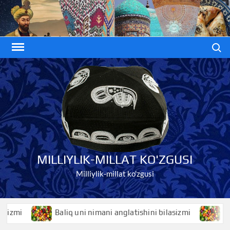
Skip
to
content
Search
MILLIYLIK-MILLAT KO'ZGUSI
Milliylik-millat ko'zgusi
i
Baliq uni nimani anglatishini bilasizmi
Baliqko