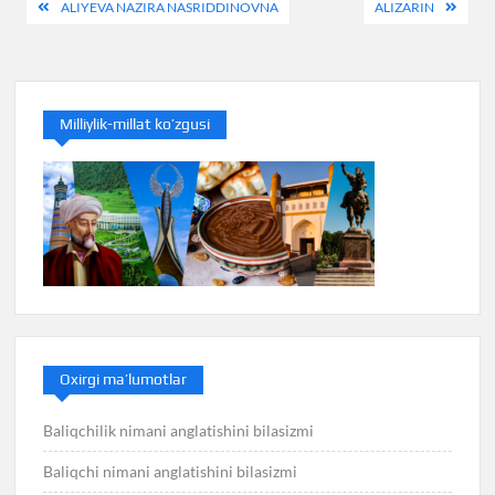
Post
ALIYEVA NAZIRA NASRIDDINOVNA
ALIZARIN
menyusi
Milliylik-millat ko’zgusi
Oxirgi ma’lumotlar
Baliqchilik nimani anglatishini bilasizmi
Baliqchi nimani anglatishini bilasizmi