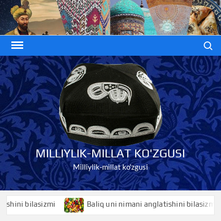
Skip
to
content
Search
MILLIYLIK-MILLAT KO'ZGUSI
Milliylik-millat ko'zgusi
ni bilasizmi
Baliq uni nimani anglatishini bilasizmi