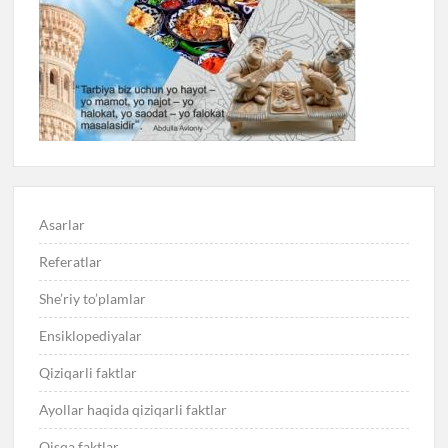
Asarlar
Referatlar
She’riy to’plamlar
Ensiklopediyalar
Qiziqarli faktlar
Ayollar haqida qiziqarli faktlar
Qisqa faktlar