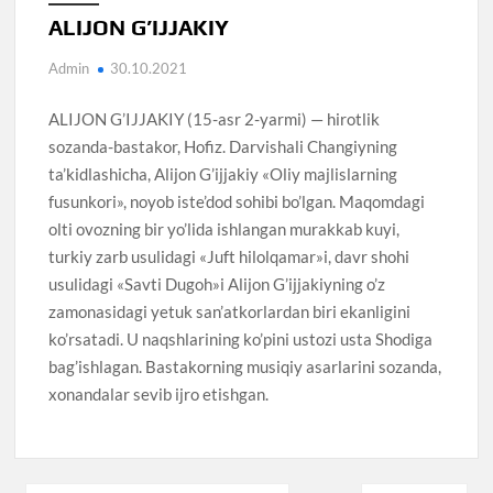
ALIJON G’IJJAKIY
Admin
30.10.2021
ALIJON G’IJJAKIY (15-asr 2-yarmi) — hirotlik
sozanda-bastakor, Hofiz. Darvishali Changiyning
ta’kidlashicha, Alijon G’ijjakiy «Oliy majlislarning
fusunkori», noyob iste’dod sohibi bo’lgan. Maqomdagi
olti ovozning bir yo’lida ishlangan murakkab kuyi,
turkiy zarb usulidagi «Juft hilolqamar»i, davr shohi
usulidagi «Savti Dugoh»i Alijon G’ijjakiyning o’z
zamonasidagi yetuk san’atkorlardan biri ekanligini
ko’rsatadi. U naqshlarining ko’pini ustozi usta Shodiga
bag’ishlagan. Bastakorning musiqiy asarlarini sozanda,
xonandalar sevib ijro etishgan.