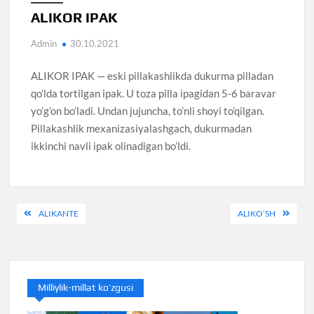
ALIKOR IPAK
Admin
30.10.2021
ALIKOR IPAK — eski pillakashlikda dukurma pilladan
qo’lda tortilgan ipak. U toza pilla ipagidan 5-6 baravar
yo’g’on bo’ladi. Undan jujuncha, to’nli shoyi to’qilgan.
Pillakashlik mexanizasiyalashgach, dukurmadan
ikkinchi navli ipak olinadigan bo’ldi.
Post
ALIKANTE
ALIKO’SH
menyusi
Milliylik-millat ko’zgusi