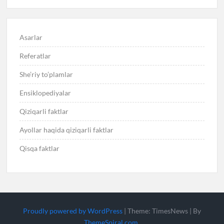
Asarlar
Referatlar
She’riy to’plamlar
Ensiklopediyalar
Qiziqarli faktlar
Ayollar haqida qiziqarli faktlar
Qisqa faktlar
Proudly powered by WordPress
|
Theme: TimesNews
|
By
ThemeSpiral.com
.