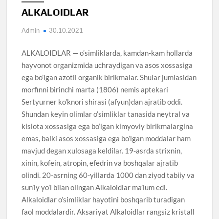
ALKALOIDLAR
Admin
30.10.2021
ALKALOIDLAR — o’simliklarda, kamdan-kam hollarda
hayvonot organizmida uchraydigan va asos xossasiga
ega bo’lgan azotli organik birikmalar. Shular jumlasidan
morfinni birinchi marta (1806) nemis aptekari
Sertyurner ko’knori shirasi (afyun)dan ajratib oddi.
Shundan keyin olimlar o’simliklar tanasida neytral va
kislota xossasiga ega bo’lgan kimyoviy birikmalargina
emas, balki asos xossasiga ega bo’lgan moddalar ham
mavjud degan xulosaga keldilar. 19-asrda strixnin,
xinin, kofein, atropin, efedrin va boshqalar ajratib
olindi. 20-asrning 60-yillarda 1000 dan ziyod tabiiy va
sun’iy yo’l bilan olingan Alkaloidlar ma’lum edi.
Alkaloidlar o’simliklar hayotini boshqarib turadigan
faol moddalardir. Aksariyat Alkaloidlar rangsiz kristall