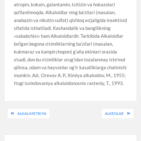
atropin, kokain, galantamin, tsitizin va hokazolar)
qo’llanilmoqda. Alkaloidlar ning ba’zilari (masalan,
anabazin va nikotin sulfat) qishloq xo’jaligida insektisid
sifatida ishlatiladi. Kashandalik va bangilikning
«sababchisi» ham Alkaloidlardir. Tarkibida Alkaloidlar
bo’lgan begona o’simliklarning ba’zilari (masalan,
kukmaraz va kampirchopon) g’alla ekinlari orasida
o’sadi, don bu o’simliklar urug’idan tozalanmay iste’mol
qilinsa, odam va hayvonlar og’ir kasalliklarga chalinishi
mumkin. Ad:. Orexov A. P., Ximiya alkaloidov, M., 1955;
Itogi issledovaniya alkaloidonosnix rasteniy, T., 1993.
Post
ALKALIMETRIYA
ALKENLAR
menyusi