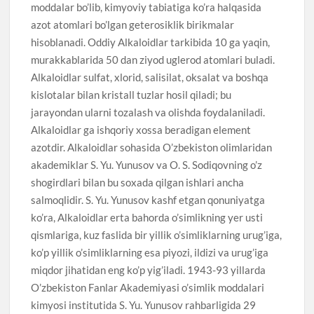
moddalar bo’lib, kimyoviy tabiatiga ko’ra halqasida
azot atomlari bo’lgan geterosiklik birikmalar
hisoblanadi. Oddiy Alkaloidlar tarkibida 10 ga yaqin,
murakkablarida 50 dan ziyod uglerod atomlari buladi.
Alkaloidlar sulfat, xlorid, salisilat, oksalat va boshqa
kislotalar bilan kristall tuzlar hosil qiladi; bu
jarayondan ularni tozalash va olishda foydalaniladi.
Alkaloidlar ga ishqoriy xossa beradigan element
azotdir. Alkaloidlar sohasida O’zbekiston olimlaridan
akademiklar S. Yu. Yunusov va O. S. Sodiqovning o’z
shogirdlari bilan bu soxada qilgan ishlari ancha
salmoqlidir. S. Yu. Yunusov kashf etgan qonuniyatga
ko’ra, Alkaloidlar erta bahorda o’simlikning yer usti
qismlariga, kuz faslida bir yillik o’simliklarning urug’iga,
ko’p yillik o’simliklarning esa piyozi, ildizi va urug’iga
miqdor jihatidan eng ko’p yig’iladi. 1943-93 yillarda
O’zbekiston Fanlar Akademiyasi o’simlik moddalari
kimyosi institutida S. Yu. Yunusov rahbarligida 29