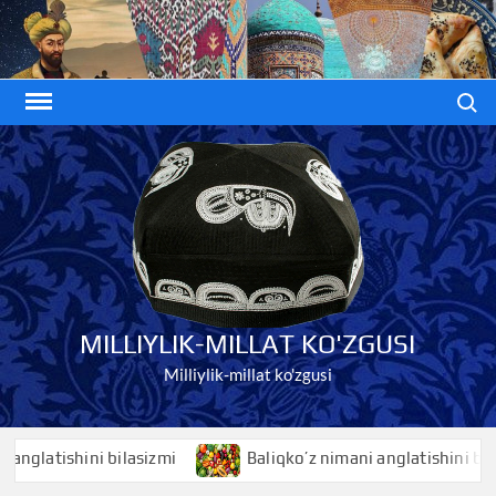
Skip
to
content
Search
MILLIYLIK-MILLAT KO'ZGUSI
Milliylik-millat ko'zgusi
tishini bilasizmi
Baliqko’z nimani anglatishini bilasizmi