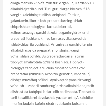
oilaga mansub 266 o’simlik turi o’rganilib, ulardan 913
alkaloid ajratib olindi. Turli guruhlarga kiruvchi 518
yangi alkaloidning tuzilishi aniqlandi. Tsitizin,
galantamin, likorin kabi preparatlarning ishlab
chiqarish texnologiyasi ko’rsatib berildi,
xolinesterazaga qarshi dezoksipeganin gidroxlorid
preparati Toshkent kimyo farmasevtika zavodida
ishlab chiqarila boshlandi. Aritmiyaga qarshi diterpin
alkaloidi asosida preparatlar olishning yangi
yo’nalishlari ochildi. Bu preparatlardan allapinin
tibbiyot amaliyotida qo’llana boshladi. Tibbiyot-
biologiya tadqiqotlari uchun bir qator bioreaktiv
preparatlar (bibikulin, akonitin, geliotrin, imperialin)
olishga muvaffaq bo’lindi. Ayni vaqtda yana bir yangi
yo’nalish — zaharli zamburug’lardan alkaloidlar ajratib
olish ustida tadqiqot ishlari olib borilmoqda. Tibbiyotda
turli kasalliklarni davolashda yuzdan ortiq Alkaloidlar
(morfin, kodein, kofein, efedrin, strixnin, kolxamin,