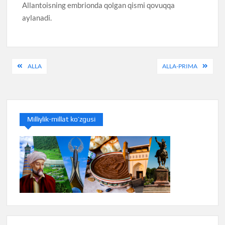
Allantoisning embrionda qolgan qismi qovuqqa
aylanadi.
Post
ALLA
ALLA-PRIMA
menyusi
Milliylik-millat ko’zgusi