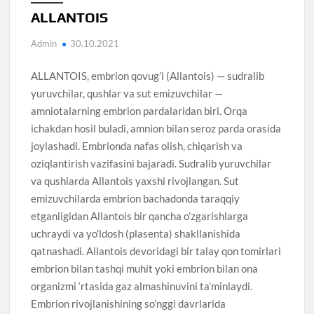
ALLANTOIS
Admin
30.10.2021
ALLANTOIS, embrion qovug’i (Allantois) — sudralib
yuruvchilar, qushlar va sut emizuvchilar —
amniotalarning embrion pardalaridan biri. Orqa
ichakdan hosil buladi, amnion bilan seroz parda orasida
joylashadi. Embrionda nafas olish, chiqarish va
oziqlantirish vazifasini bajaradi. Sudralib yuruvchilar
va qushlarda Allantois yaxshi rivojlangan. Sut
emizuvchilarda embrion bachadonda taraqqiy
etganligidan Allantois bir qancha o’zgarishlarga
uchraydi va yo’ldosh (plasenta) shakllanishida
qatnashadi. Allantois devoridagi bir talay qon tomirlari
embrion bilan tashqi muhit yoki embrion bilan ona
organizmi ‘rtasida gaz almashinuvini ta’minlaydi.
Embrion rivojlanishining so’nggi davrlarida