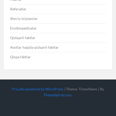
Referatlar
She’riy to’plamlar
Ensiklopediyalar
Qiziqarli faktlar
Ayollar haqida qiziqarli faktlar
Qisqa faktlar
Proudly powered by WordPress
|
Theme: TimesNews
|
By
ThemeSpiral.com
.