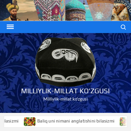
Skip
to
content
Search
MILLIYLIK-MILLAT KO'ZGUSI
Milliylik-millat ko'zgusi
asizmi
Baliq uni nimani anglatishini bilasizmi
Bal