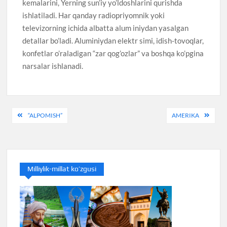
kemalarini, Yerning sun’iy yo’ldoshlarini qurishda
ishlatiladi. Har qanday radiopriyomnik yoki
televizorning ichida albatta alum iniydan yasalgan
detallar bo’ladi. Aluminiydan elektr simi, idish-tovoqlar,
konfetlar o’raladigan “zar qog’ozlar” va boshqa ko’pgina
narsalar ishlanadi.
Post
“ALPOMISH”
AMERIKA
menyusi
Milliylik-millat ko’zgusi