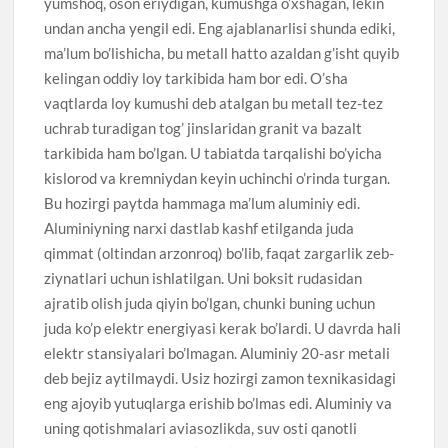
yumshoq, oson eriydigan, kumushga o’xshagan, lekin
undan ancha yengil edi. Eng ajablanarlisi shunda ediki,
ma’lum bo’lishicha, bu metall hatto azaldan g’isht quyib
kelingan oddiy loy tarkibida ham bor edi. O’sha
vaqtlarda loy kumushi deb atalgan bu metall tez-tez
uchrab turadigan tog’ jinslaridan granit va bazalt
tarkibida ham bo’lgan. U tabiatda tarqalishi bo’yicha
kislorod va kremniydan keyin uchinchi o’rinda turgan.
Bu hozirgi paytda hammaga ma’lum aluminiy edi.
Aluminiyning narxi dastlab kashf etilganda juda
qimmat (oltindan arzonroq) bo’lib, faqat zargarlik zeb-
ziynatlari uchun ishlatilgan. Uni boksit rudasidan
ajratib olish juda qiyin bo’lgan, chunki buning uchun
juda ko’p elektr energiyasi kerak bo’lardi. U davrda hali
elektr stansiyalari bo’lmagan. Aluminiy 20-asr metali
deb bejiz aytilmaydi. Usiz hozirgi zamon texnikasidagi
eng ajoyib yutuqlarga erishib bo’lmas edi. Aluminiy va
uning qotishmalari aviasozlikda, suv osti qanotli