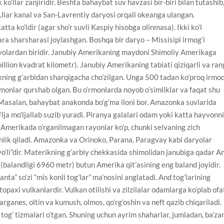
ko’llar zanjiridir. Beshta bahaybat suv havzasi bir-biri bilan tutashib
. Ular kanal va San-Lavrentiy daryosi orqali okeanga ulangan.
atta ko’ldir (agar sho’r suvli Kaspiy hisobga olinmasa). Ikki ko’l
a sharsharasi joylashgan. Boshqa bir daryo – Missisipi irmog’i
ryolardan biridir. Janubiy Amerikaning maydoni Shimoliy Amerikaga
million kvadrat kilometr). Janubiy Amerikaning tabiati qiziqarli va ran
ning g’arbidan sharqigacha cho’zilgan. Unga 500 tadan ko’proq irmo
’rmonlar qurshab olgan. Bu o’rmonlarda noyob o’simliklar va faqat shu
asalan, bahaybat anakonda bo’g’ma iloni bor. Amazonka suvlarida
o’lja mo’ljallab suzib yuradi. Piranya galalari odam yoki katta hayvonn
y Amerikada o’rganilmagan rayonlar ko’p, chunki selvaning zich
inlik qiladi. Amazonka va Orinoko, Parana, Paragvay kabi daryolar
“yo‘li”dir. Materikning g’arbiy chekkasida shimolidan janubiga qadar A
 (balandligi 6960 metr) butun Amerika qit’asining eng baland joyidir.
anta” so‘zi “mis konli tog’lar” ma’nosini anglatadi. And tog’larining
topaxi vulkanlardir. Vulkan otilishi va zilzilalar odamlarga ko’plab ofa
arganes, oltin va kumush, olmos, qo’rg’oshin va neft qazib chiqariladi.
og’ tizmalari o’tgan. Shuning uchun ayrim shaharlar, jumladan, ba’za