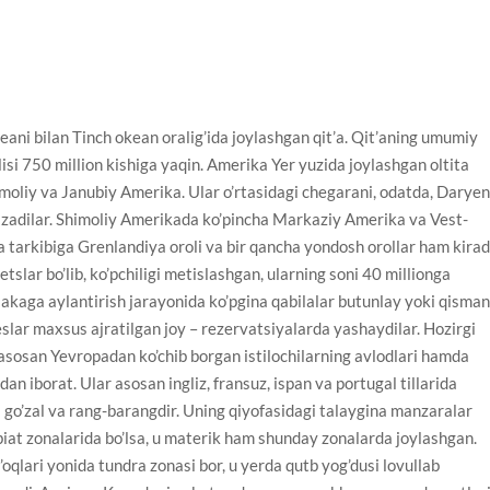
ani bilan Tinch okean oralig’ida joylashgan qit’a. Qit’aning umumiy
isi 750 million kishiga yaqin. Amerika Yer yuzida joylashgan oltita
himoliy va Janubiy Amerika. Ular o’rtasidagi chegarani, odatda, Darye
tkazadilar. Shimoliy Amerikada ko’pincha Markaziy Amerika va Vest-
ka tarkibiga Grenlandiya oroli va bir qancha yondosh orollar ham kirad
tslar bo’lib, ko’pchiligi metislashgan, ularning soni 40 millionga
lakaga aylantirish jarayonida ko’pgina qabilalar butunlay yoki qisma
lar maxsus ajratilgan joy – rezervatsiyalarda yashaydilar. Hozirgi
 asosan Yevropadan ko’chib borgan istilochilarning avlodlari hamda
an iborat. Ular asosan ingliz, fransuz, ispan va portugal tillarida
i go’zal va rang-barangdir. Uning qiyofasidagi talaygina manzaralar
biat zonalarida bo’lsa, u materik ham shunday zonalarda joylashgan.
qlari yonida tundra zonasi bor, u yerda qutb yog’dusi lovullab