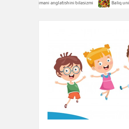
Baliqchi nimani anglatishini bilasizmi
Baliq uni nimani an