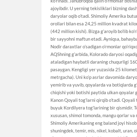
ko’rinadi. Janubroqda qalin o’rmonlar bosh
ajoyibdir. U yerning tekisliklari bizning das
daryolar oqib o’tadi. Shimoliy Amerika butu
orollari bilan esa 24,25 million kvadrat kil
(442 million kishi). Bizga g’aroyib bo’lib 
bir sayyohni maftun etadi. Ayniqsa, bahayba
Nodir daraxtlar o’sadigan o’rmonlar qo’riqxo
AQShning g’arbida, Kolorado daryosi oqadig
ataladigan haybatli daraning chuqurligi 16
pasaygan. Kengligi yer yuzasida 25 kilomet
metrgacha). Uni ko’p asrlar davomida daryo s
yemirib va yuvib, qoyalarda va botiqlarda g
chiqishi yoki botishi paytida ulkan qoyalar
Kanon Qoyali tog’larni qirqib o’tadi. Qoyal
buyuk Kordilyera tog’larining bir qismidir. T
xususan, shimol tomonda, mangu qorlar va m
Shimoliy Amerikaning eng baland joyi hisobl
shuningdek, temir, mis, nikel, kobalt, uran