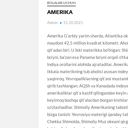
BOLALAR UCHUN
AMERIKA
Admin
15.10.2021
Amerika G’arbiy уarim sharda, Atlantika oke
maydoni 42,5 million kvadrat kilometr. Ahol
qit’adan biri. U ikki materikka bo’lingan: S
bo’yni, ba’zan esa Panama bo’yni orqali o’
lndiya orollarini alohida ajratadilar. Ameri
Ikkala materikning tub aholisi asosan indeye
yaqinroq. Yevropaliklarning qit’ani mustam
qirib tashlangan. AQSh va Kanadada indeyes
amerikaliklar qit’a kashf qilingandan keyin
keyinroq boshqa qit’alardan borgan kishilard
so’zlashadilar. Shimoliy Amerikaning tabiat
bizga tanish: Yevrosiyo materigi qanday ta
Chekka Shimolda, Shimoliy Muz okeani qirg’o