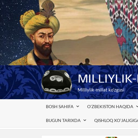
Skip
to
content
MILLIYLIK
Milliylik-millat ko'zgusi
BOSH SAHIFA
O’ZBEKISTON HAQIDA
BUGUN TARIXDA
QISHLOQ XO’JALIGI