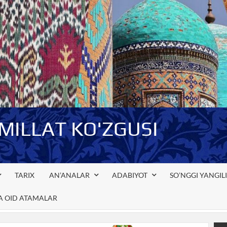
-MILLAT KO'ZGUSI
TARIX
AN’ANALAR
ADABIYOT
SO’NGGI YANGIL
GA OID ATAMALAR