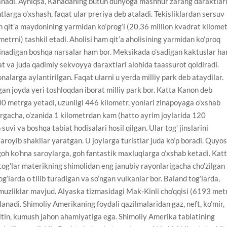
lanadi. Ayniqsa, Kanadaning butun dunyoga mashhur zarang daraxtlar
htlarga o’xshash, faqat ular preriya deb ataladi. Tekisliklardan sersuv
n qit’a maydonining yarmidan ko’prog’i (20,36 million kvadrat kilomet
ometrni) tashkil etadi. Aholisi ham qit’a aholisining yarmidan ko’proq
ko’rinadigan boshqa narsalar ham bor. Meksikada o’sadigan kaktuslar ha
t va juda qadimiy sekvoyya daraxtlari alohida taassurot qoldiradi.
nalarga aylantirilgan. Faqat ularni u yerda milliy park deb ataydilar.
an joyda yeri toshloqdan iborat milliy park bor. Katta Kanon deb
00 metrga yetadi, uzunligi 446 kilometr, yonlari zinapoyaga o’xshab
rgacha, o’zanida 1 kilometrdan kam (hatto ayrim joylarida 120
uvi va boshqa tabiat hodisalari hosil qilgan. Ular tog’ jinslarini
’aroyib shakllar yaratgan. U joylarga turistlar juda ko’p boradi. Quyo
 goh ko’hna saroylarga, goh fantastik maxluqlarga o’xshab ketadi. Kat
i tog’lar materikning shimolidan eng janubiy rayonlarigacha cho’zilgan
og’larda o tilib turadigan va so’ngan vulkanlar bor. Baland tog’larda,
uzliklar mavjud. Alyaska tizmasidagi Mak-Kinli cho’qqisi (6193 met
anadi. Shimoliy Amerikaning foydali qazilmalaridan gaz, neft, ko’mir,
, oltin, kumush jahon ahamiyatiga ega. Shimoliy Amerika tabiatining