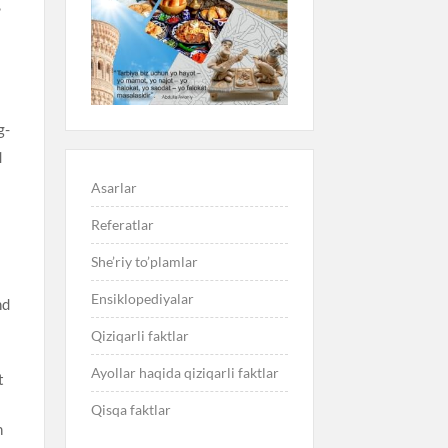
,
g-
q
Asarlar
Referatlar
i
She’riy to’plamlar
Ensiklopediyalar
nd
Qiziqarli faktlar
Ayollar haqida qiziqarli faktlar
t
Qisqa faktlar
n