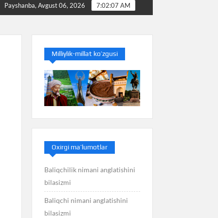
zmi
Baliq nimani anglatishini bilasizmi
Balans ni
Payshanba, Avgust 06, 2026
7:02:08 AM
Milliylik-millat ko’zgusi
Oxirgi ma’lumotlar
Baliqchilik nimani anglatishini
bilasizmi
Baliqchi nimani anglatishini
bilasizmi