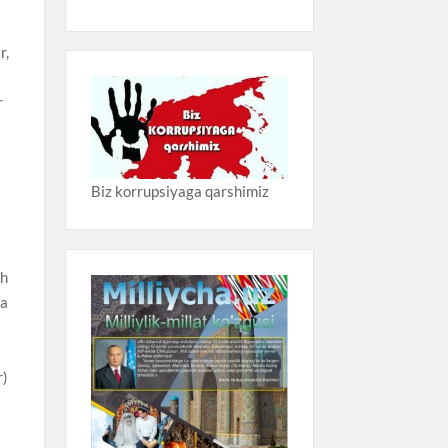
i
r,
r
Biz korrupsiyaga qarshimiz
sh
ta
r)