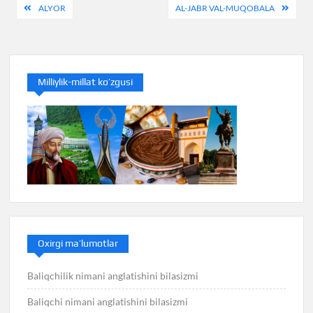
Post
ALYOR
AL-JABR VAL-MUQOBALA
menyusi
Milliylik-millat ko’zgusi
Oxirgi ma’lumotlar
Baliqchilik nimani anglatishini bilasizmi
Baliqchi nimani anglatishini bilasizmi