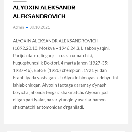
ALYOXIN ALEKSANDR
ALEKSANDROVICH
Admin
30.10.2021
ALYOXIN ALEKSANDR ALEKSANDROVICH
(1892.20.10, Moskva – 1946.24.3, Lisabon yaqini,
Parijda dafn qilingan) — rus shaxmatchisi,
huquqshunoslik Doktori. 4 marta jahon (1927-35;
1937-46), RSFSR (1920) chempioni. 1921 yildan
Frantsiyada yashagan. U «Alyoxin himoyasi» debyutini
ishlab chiqqan. Alyoxin taxtaga qaramay o’ynash
bo’yicha jahonda tengsiz shaxmatchi. Alyoxin ijod
qilgan partiyalar, nazariytanqidiy asarlar hamon
shaxmatchilar tomonidan o’rganiladi.