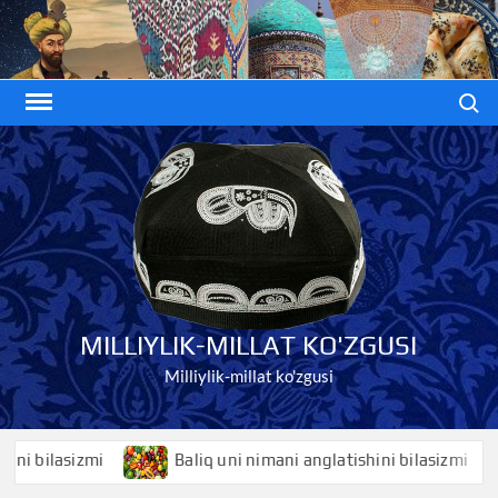
Skip
to
content
Search
MILLIYLIK-MILLAT KO'ZGUSI
Milliylik-millat ko'zgusi
 bilasizmi
Baliq uni nimani anglatishini bilasizmi