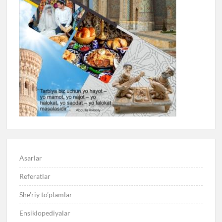
Asarlar
Referatlar
She’riy to’plamlar
Ensiklopediyalar