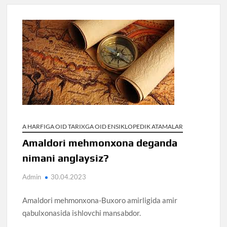
A HARFIGA OID TARIXGA OID ENSIKLOPEDIK ATAMALAR
Amaldori mehmonxona deganda
nimani anglaysiz?
Admin
30.04.2023
Amaldori mehmonxona-Buxoro amirligida amir
qabulxonasida ishlovchi mansabdor.