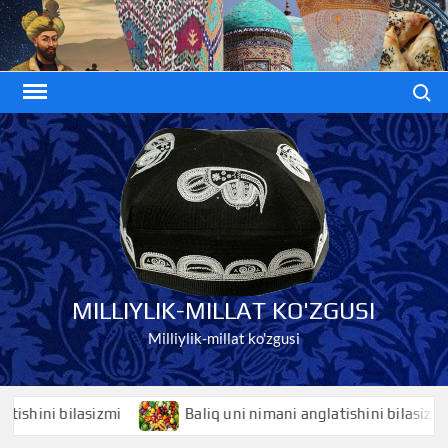
Skip
to
content
Search
MILLIYLIK-MILLAT KO'ZGUSI
Milliylik-millat ko'zgusi
ini bilasizmi
Baliq uni nimani anglatishini bilasizmi