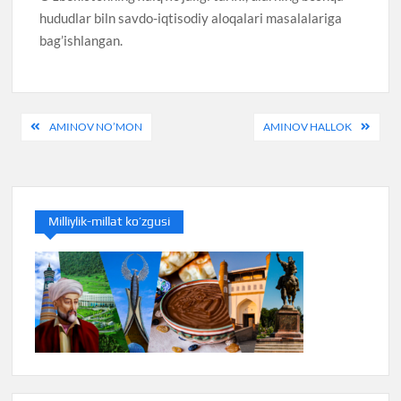
hududlar biln savdo-iqtisodiy aloqalari masalalariga
bag’ishlangan.
Post
AMINOV NO’MON
AMINOV HALLOK
menyusi
Milliylik-millat ko’zgusi