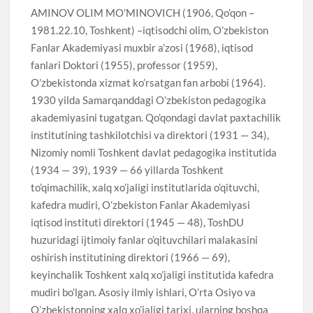
AMINOV OLIM MO’MINOVICH (1906, Qo’qon –
1981.22.10, Toshkent) –iqtisodchi olim, O’zbekiston
Fanlar Akademiyasi muxbir a’zosi (1968), iqtisod
fanlari Doktori (1955), professor (1959),
O’zbekistonda xizmat ko’rsatgan fan arbobi (1964).
1930 yilda Samarqanddagi O’zbekiston pedagogika
akademiyasini tugatgan. Qo’qondagi davlat paxtachilik
institutining tashkilotchisi va direktori (1931 — 34),
Nizomiy nomli Toshkent davlat pedagogika institutida
(1934 — 39), 1939 — 66 yillarda Toshkent
to’qimachilik, xalq xo’jaligi institutlarida o’qituvchi,
kafedra mudiri, O’zbekiston Fanlar Akademiyasi
iqtisod instituti direktori (1945 — 48), ToshDU
huzuridagi ijtimoiy fanlar o’qituvchilari malakasini
oshirish institutining direktori (1966 — 69),
keyinchalik Toshkent xalq xo’jaligi institutida kafedra
mudiri bo’lgan. Asosiy ilmiy ishlari, O’rta Osiyo va
O’zbekistonning xalq xo’jaligi tarixi, ularning boshqa