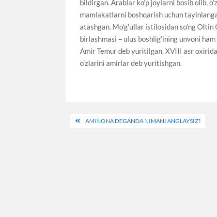
bildirgan. Arablar ko’p joylarni bosib olib, 
mamlakatlarni boshqarish uchun tayinlangan
atashgan. Mo’g’ullar istilosidan so’ng Oltin
birlashmasi – ulus boshlig’ining unvoni ham
Amir Temur deb yuritilgan. XVIII asr oxiri
o’zlarini amirlar deb yuritishgan.
Post
AMINONA DEGANDA NIMANI ANGLAYSIZ?
menyusi