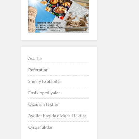
Asarlar
Referatlar
She’riy to’plamlar
Ensiklopediyalar
Qiziqarli faktlar
Ayollar haqida qiziqarli faktlar
Qisqa faktlar