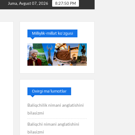
Baliq nimani anglatishini bilasizmi
Balans nimani a
Juma, Avgust 07, 2026
8:27:51 PM
Milliylik-millat ko’zgusi
Oxirgi ma’lumotlar
Baliqchilik nimani anglatishini
bilasizmi
Baliqchi nimani anglatishini
bilasizmi