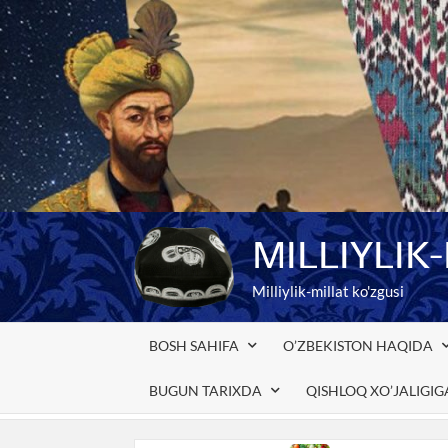
Skip
to
content
MILLIYLIK
Milliylik-millat ko'zgusi
BOSH SAHIFA
O’ZBEKISTON HAQIDA
BUGUN TARIXDA
QISHLOQ XO’JALIGI