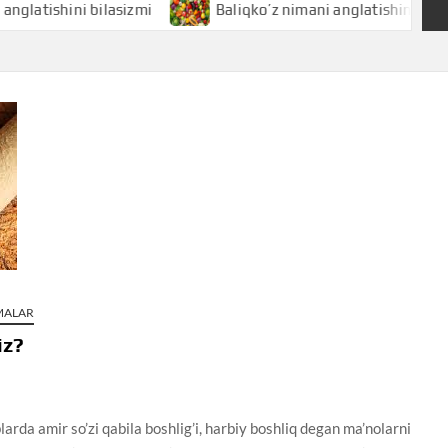
hini bilasizmi
Baliqko’z nimani anglatishini bilasizmi
AMALAR
iz?
arda amir so’zi qabila boshlig’i, harbiy boshliq degan ma’nolarni