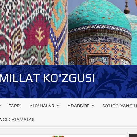
-MILLAT KO'ZGUSI
TARIX
AN’ANALAR
ADABIYOT
SO’NGGI YANGIL
GA OID ATAMALAR