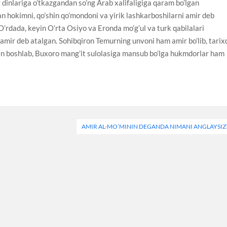
o’z dinlariga o’tkazgandan so’ng Arab xalifaligiga qaram bo’lgan
 hokimni, qo’shin qo’mondoni va yirik lashkarboshilarni amir deb
 O’rdada, keyin O’rta Osiyo va Eronda mo’g’ul va turk qabilalari
 amir deb atalgan. Sohibqiron Temurning unvoni ham amir bo’lib, tarix
dan boshlab, Buxoro mang’it sulolasiga mansub bo’lga hukmdorlar ham
AMIR AL-MO’MININ DEGANDA NIMANI ANGLAYSIZ