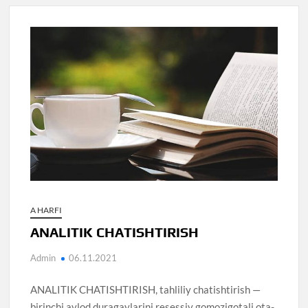
A HARFI
ANALITIK CHATISHTIRISH
Admin
06.11.2021
ANALITIK CHATISHTIRISH, tahliliy chatishtirish —
birinchi avlod duragaylarini resessiv gomozigotali ota-