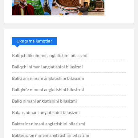
Oxirgi ma’lumotlar
Baliqchilik nimani anglatishini bilasizmi
Baliqchi nimani anglatishini bilasizmi
Baliq uni nimani anglatishini bilasizmi
Baliqko’z nimani anglatishini bilasizmi
Baliq nimani anglatishini bilasizmi
Balans nimani anglatishini bilasizmi
Bakterioz nimani anglatishini bilasizmi
Bakteriolog nimani anglatishini bilasizmi