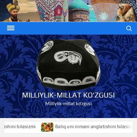
Skip
to
content
Search
MILLIYLIK-MILLAT KO'ZGUSI
Milliylik-millat ko'zgusi
ni bilasizmi
Baliq uni nimani anglatishini bilasizmi