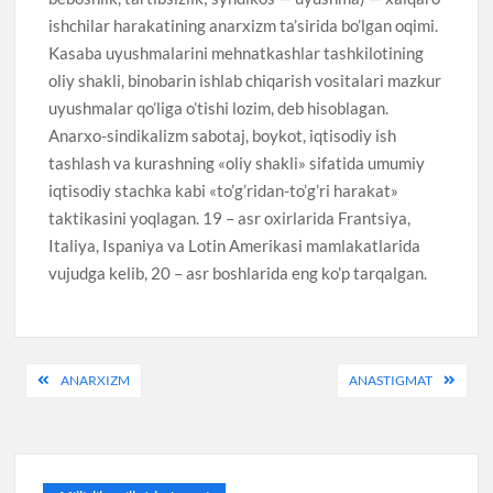
ishchilar harakatining anarxizm ta’sirida bo’lgan oqimi.
Kasaba uyushmalarini mehnatkashlar tashkilotining
oliy shakli, binobarin ishlab chiqarish vositalari mazkur
uyushmalar qo’liga o’tishi lozim, deb hisoblagan.
Anarxo-sindikalizm sabotaj, boykot, iqtisodiy ish
tashlash va kurashning «oliy shakli» sifatida umumiy
iqtisodiy stachka kabi «to’g’ridan-to’g’ri harakat»
taktikasini yoqlagan. 19 – asr oxirlarida Frantsiya,
Italiya, Ispaniya va Lotin Amerikasi mamlakatlarida
vujudga kelib, 20 – asr boshlarida eng ko’p tarqalgan.
Post
ANARXIZM
ANASTIGMAT
menyusi