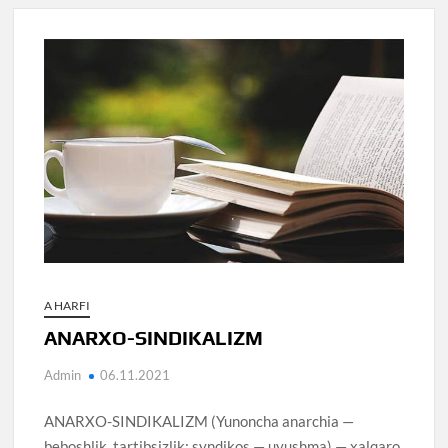
A HARFI
ANARXO-SINDIKALIZM
Admin
06.11.2021
ANARXO-SINDIKALIZM (Yunoncha anarchia —
beboshlik, tartibsizlik; syndikos — uyushma) — xalqaro