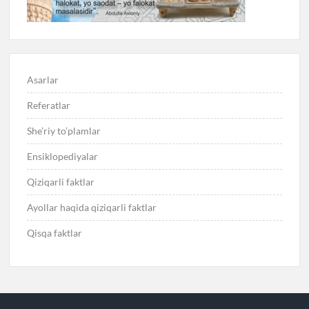
Asarlar
Referatlar
She’riy to’plamlar
Ensiklopediyalar
Qiziqarli faktlar
Ayollar haqida qiziqarli faktlar
Qisqa faktlar