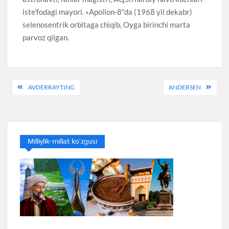
iste’fodagi mayori. «Apollon-8″da (1968 yil dekabr)
selenosentrik orbitaga chiqib, Oyga birinchi marta
parvoz qilgan.
Post
AVDERRAYTING
ANDERSEN
menyusi
Milliylik-millat ko’zgusi