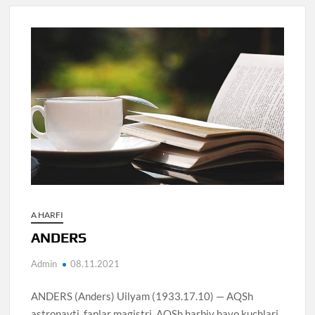
A HARFI
ANDERS
Admin
08.11.2021
ANDERS (Anders) Uilyam (1933.17.10) — AQSh
astronavti, fanlar magistri, AQSh harbiy havo kuchlari