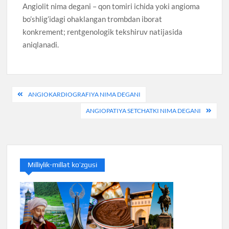
Angiolit nima degani – qon tomiri ichida yoki angioma
bo’shlig’idagi ohaklangan trombdan iborat
konkrement; rentgenologik tekshiruv natijasida
aniqlanadi.
Post
ANGIOKARDIOGRAFIYA NIMA DEGANI
menyusi
ANGIOPATIYA SETCHATKI NIMA DEGANI
Milliylik-millat ko’zgusi