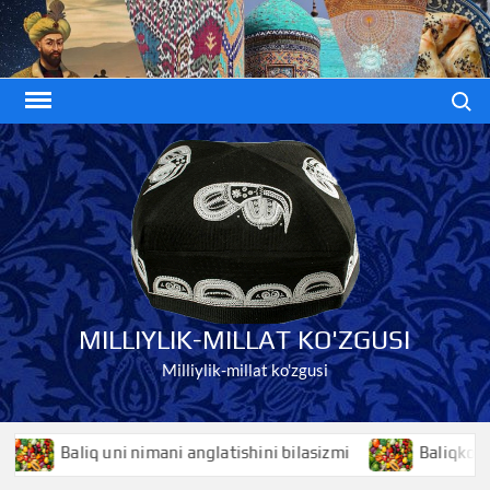
Skip
to
content
Search
MILLIYLIK-MILLAT KO'ZGUSI
Milliylik-millat ko'zgusi
Baliq uni nimani anglatishini bilasizmi
Baliqko’z niman