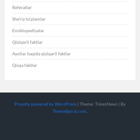
Referatlar
She’riy to’plamlar
Ensiklopediyalar
Qiziqarli faktlar
Ayollar haqida qiziqarli faktlar
Qisqa faktlar
Proudly powered by WordPress
|
Theme: TimesNews
|
By
ThemeSpiral.com
.