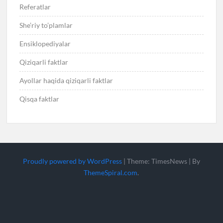
Referatlar
She’riy to’plamlar
Ensiklopediyalar
Qiziqarli faktlar
Ayollar haqida qiziqarli faktlar
Qisqa faktlar
Proudly powered by WordPress
|
Theme: TimesNews
|
By
ThemeSpiral.com
.