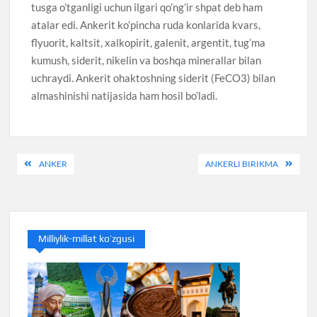
tusga o’tganligi uchun ilgari qo’ng’ir shpat deb ham
atalar edi. Ankerit ko’pincha ruda konlarida kvars,
flyuorit, kaltsit, xalkopirit, galenit, argentit, tug’ma
kumush, siderit, nikelin va boshqa minerallar bilan
uchraydi. Ankerit ohaktoshning siderit (FeCO3) bilan
almashinishi natijasida ham hosil bo’ladi.
Post
ANKER
ANKERLI BIRIKMA
menyusi
Milliylik-millat ko’zgusi