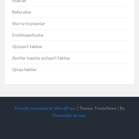
Asarlar
Referatlar
She’riy to’plamlar
Ensiklopediyalar
Qiziqarli faktlar
Ayollar haqida qiziqarli faktlar
Qisqa faktlar
Proudly powered by WordPress
|
Theme: TimesNews
|
By
ThemeSpiral.com
.