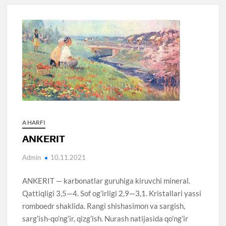
A HARFI
ANKERIT
Admin
10.11.2021
ANKERIT — karbonatlar guruhiga kiruvchi mineral.
Qattiqligi 3,5—4. Sof og’irligi 2,9—3,1. Kristallari yassi
romboedr shaklida. Rangi shishasimon va sargish,
sarg’ish-qo’ng’ir, qizg’ish. Nurash natijasida qo’ng’ir