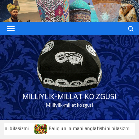
Skip
to
content
Search
MILLIYLIK-MILLAT KO'ZGUSI
Milliylik-millat ko'zgusi
 bilasizmi
Baliq uni nimani anglatishini bilasizmi