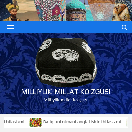
Skip
to
content
Search
MILLIYLIK-MILLAT KO'ZGUSI
Milliylik-millat ko'zgusi
lasizmi
Baliq uni nimani anglatishini bilasizmi
B