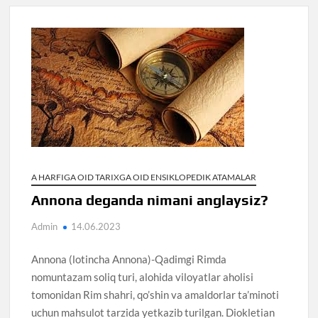
A HARFIGA OID TARIXGA OID ENSIKLOPEDIK ATAMALAR
Annona deganda nimani anglaysiz?
Admin
14.06.2023
Annona (lotincha Annona)-Qadimgi Rimda
nomuntazam soliq turi, alohida viloyatlar aholisi
tomonidan Rim shahri, qo’shin va amaldorlar ta’minoti
uchun mahsulot tarzida yetkazib turilgan. Diokletian