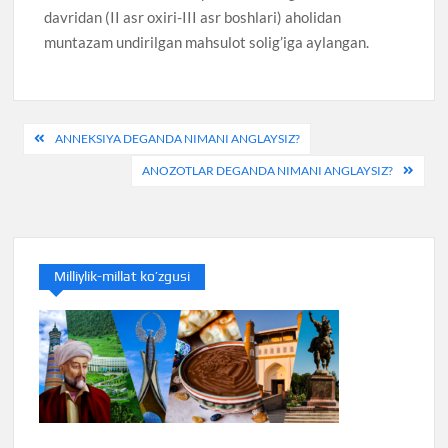
davridan (II asr oxiri-III asr boshlari) aholidan
muntazam undirilgan mahsulot solig’iga aylangan.
Post
ANNEKSIYA DEGANDA NIMANI ANGLAYSIZ?
menyusi
ANOZOTLAR DEGANDA NIMANI ANGLAYSIZ?
Milliylik-millat ko’zgusi