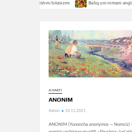
mani anglatishini bilasizmi
Baliq uni nimani anglatishini 
A HARFI
ANONIM
Admin
10.11.2021
ANONIM (Yunoncha anonymos — Nomsiz) — 1) m
nomini yashirgan muallif. «Abushqa» lug’ati