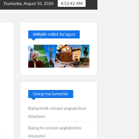
Baliq nimani anglatishini bilasizmi
Balans nimani anglat
Dushanba, Avgust 10, 2026
4:52:42 AM
Milliylik-millat ko’zgusi
Oxirgi ma’lumotlar
Baliqchilik nimani anglatishini
bilasizmi
Baliqchi nimani anglatishini
z
bilasizmi