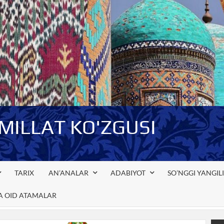
-MILLAT KO'ZGUSI
TARIX
AN’ANALAR
ADABIYOT
SO’NGGI YANGIL
GA OID ATAMALAR