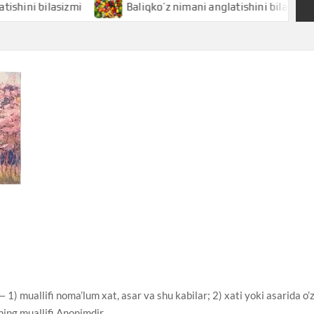
bilasizmi
Baliqko’z nimani anglatishini bilasizmi
uallifi noma’lum xat, asar va shu kabilar; 2) xati yoki asarida o’
ning muallifi Anonimdir.