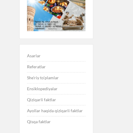
Asarlar
Referatlar
She’riy to’plamlar
Ensiklopediyalar
Qiziqarli faktlar
Ayollar haqida qiziqarli faktlar
Qisqa faktlar