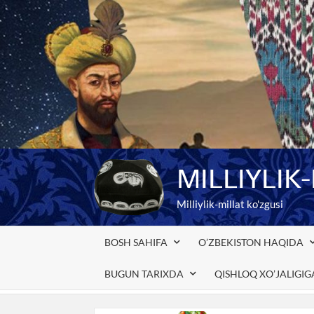
Skip
to
content
MILLIYLIK
Milliylik-millat ko'zgusi
BOSH SAHIFA
O’ZBEKISTON HAQIDA
BUGUN TARIXDA
QISHLOQ XO’JALIGI