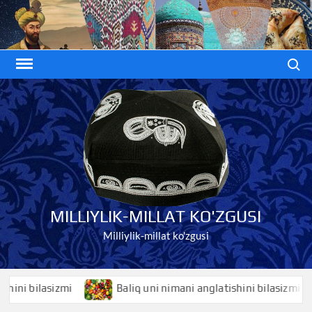
Skip
to
content
Search
MILLIYLIK-MILLAT KO'ZGUSI
Milliylik-millat ko'zgusi
 bilasizmi
Baliq uni nimani anglatishini bilasizmi