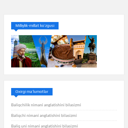
menyusi
Milliylik-millat ko’zgusi
Oxirgi ma’lumotlar
Baliqchilik nimani anglatishini bilasizmi
Baliqchi nimani anglatishini bilasizmi
Baliq uni nimani anglatishini bilasizmi