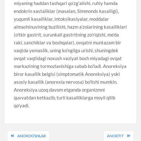
miyaning haddan tashqari qo’zg’alishi, ruhiy hamda
endokrin xastaliklar (masalan, Simmonds kasalligi),
yuqumli kasalliklar, intoksikasiyalar, moddalar
almashinuvining buzilishi, hazm a’zolarining kasalliklari
(o’tkir gastrit, surunkali gastritning zo’riqishi, me’da
raki, sanchiklar va boshqalar), ovqatni muntazam bir
vaqtda yemaslik, uning ko’ngilga urishi, shuningdek
ovqat vaqtidagi noxush vaziyat bosh miyadagi ovqat
markazining tormozlanishiga sabab bo’ladi. Anoreksiya
biror kasallik belgisi (simptomatik Anoreksiya) yoki
asosiy kasallik (anorexia nervosa) bo’lishi mumkin.
Anoreksiya uzoq davom etganda organizmni
quvvatdan ketkazib, turli kasalliklarga moyil qilib
qo’yadi.
Post
ANORDOSHLAR
ANORTIT