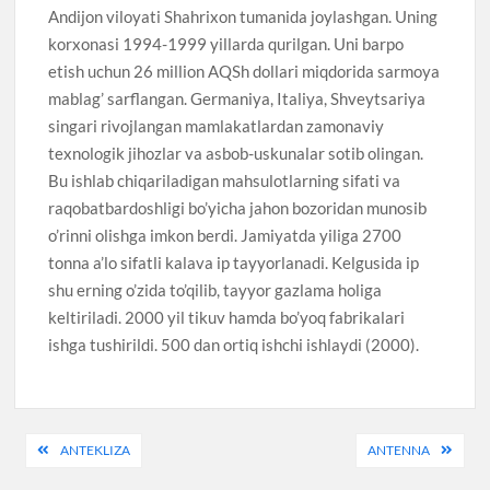
Andijon viloyati Shahrixon tumanida joylashgan. Uning
korxonasi 1994-1999 yillarda qurilgan. Uni barpo
etish uchun 26 million AQSh dollari miqdorida sarmoya
mablag’ sarflangan. Germaniya, Italiya, Shveytsariya
singari rivojlangan mamlakatlardan zamonaviy
texnologik jihozlar va asbob-uskunalar sotib olingan.
Bu ishlab chiqariladigan mahsulotlarning sifati va
raqobatbardoshligi bo’yicha jahon bozoridan munosib
o’rinni olishga imkon berdi. Jamiyatda yiliga 2700
tonna a’lo sifatli kalava ip tayyorlanadi. Kelgusida ip
shu erning o’zida to’qilib, tayyor gazlama holiga
keltiriladi. 2000 yil tikuv hamda bo’yoq fabrikalari
ishga tushirildi. 500 dan ortiq ishchi ishlaydi (2000).
Post
ANTEKLIZA
ANTENNA
menyusi