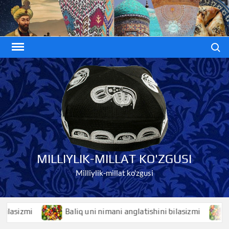
Skip
to
content
Search
MILLIYLIK-MILLAT KO'ZGUSI
Milliylik-millat ko'zgusi
izmi
Baliq uni nimani anglatishini bilasizmi
Bali