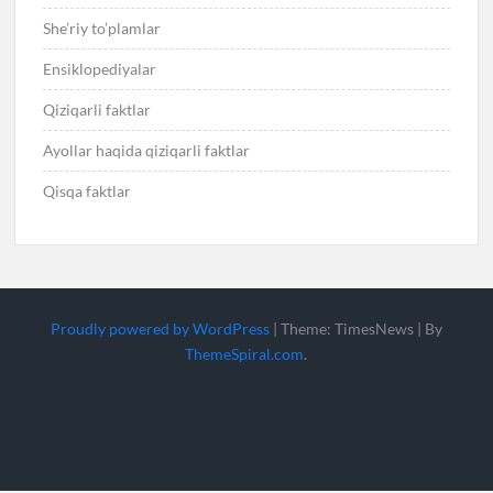
She’riy to’plamlar
Ensiklopediyalar
Qiziqarli faktlar
Ayollar haqida qiziqarli faktlar
Qisqa faktlar
Proudly powered by WordPress
|
Theme: TimesNews
|
By
ThemeSpiral.com
.