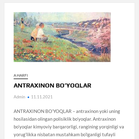
A HARFI
ANTRAXINON BO’YOQLAR
Admin
11.11.2021
ANTRAXINON BO’YOQLAR – antraxinon yoki uning
hosilasidan olingan polisiklik bo’yoqlar. Antraxinon
bo’yoqlar kimyoviy barqarorligi, rangining yorqinligi va
yorug’likka nisbatan mustahkam bo’lganligi tufayli