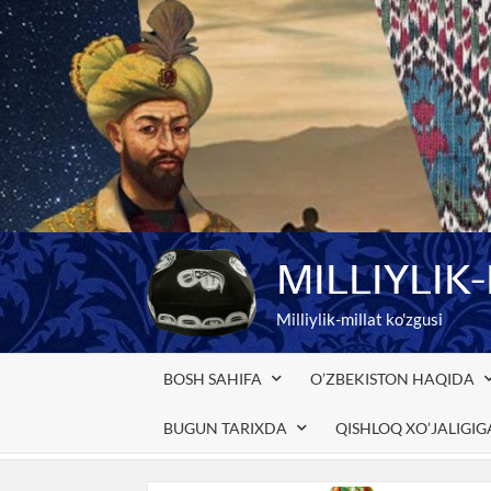
Skip
to
content
MILLIYLIK
Milliylik-millat ko'zgusi
BOSH SAHIFA
O’ZBEKISTON HAQIDA
BUGUN TARIXDA
QISHLOQ XO’JALIGI