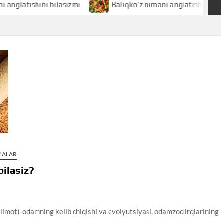
ishini bilasizmi
Baliqko’z nimani anglatishini bilasizmi
AMALAR
bilasiz?
limot)-odamning kelib chiqishi va evolyutsiyasi, odamzod irqlarining