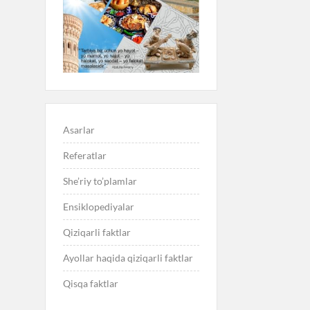
Asarlar
Referatlar
She’riy to’plamlar
Ensiklopediyalar
Qiziqarli faktlar
Ayollar haqida qiziqarli faktlar
Qisqa faktlar