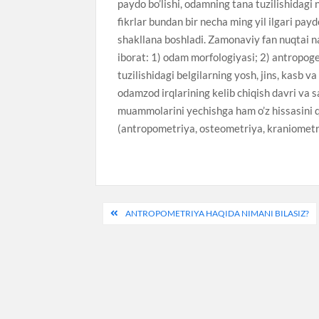
paydo bo’lishi, odamning tana tuzilishidagi
fikrlar bundan bir necha ming yil ilgari pay
shakllana boshladi. Zamonaviy fan nuqtai n
iborat: 1) odam morfologiyasi; 2) antropog
tuzilishidagi belgilarning yosh, jins, kasb v
odamzod irqlarining kelib chiqish davri va s
muammolarini yechishga ham o’z hissasini qo
(antropometriya, osteometriya, kraniometriy
Post
ANTROPOMETRIYA HAQIDA NIMANI BILASIZ?
menyusi