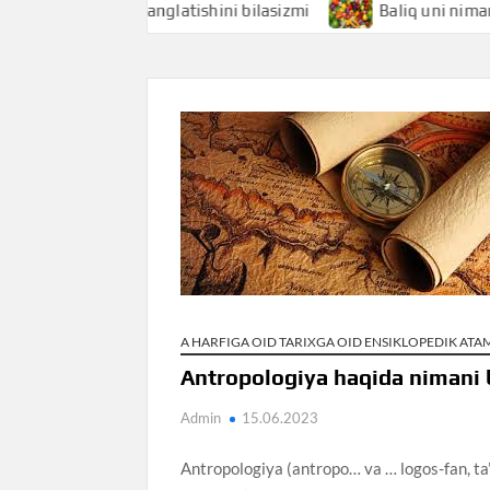
chi nimani anglatishini bilasizmi
Baliq uni nimani anglat
A HARFIGA OID TARIXGA OID ENSIKLOPEDIK AT
Antropologiya haqida nimani 
Admin
15.06.2023
Antropologiya (antropo… va … logos-fan, ta’