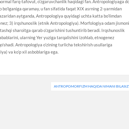
 normal farq-tafovut, o’zgaruvchanlik haqidagi fan. Antropologiyaga do
do bo’lganiga qaramay, u fan sifatida faqat XIX asrning 2-yarmidan
azaridan aytganda, Antropologiya quyidagi uchta katta bo’limdan
enez; 3) irqshunoslik (etnik Antropologiya). Morfologiya odam jismon
a tashqi sharoitga qarab o’zgarishini tushuntirib beradi. Irqshunoslik
abablarini, ularning Yer yuziga tarqalishini izohlab, etnogenez
’shadi. Antropologiya o’zining turlicha tekshirish usullariga
a) va ko’p xil asboblariga ega.
ANTROPOMORFIZM HAQIDA NIMANI BILASIZ