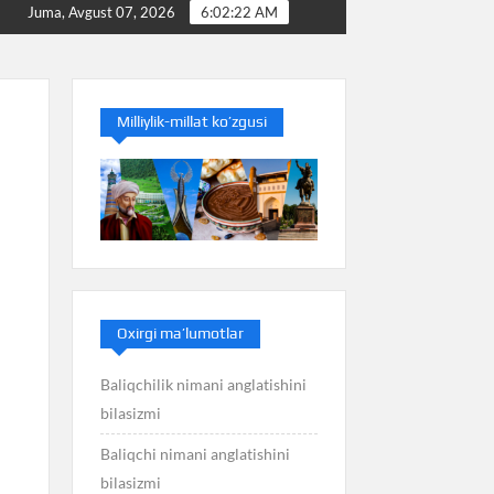
Baliq nimani anglatishini bilasizmi
Balans nimani 
Juma, Avgust 07, 2026
6:02:23 AM
Milliylik-millat ko’zgusi
Oxirgi ma’lumotlar
Baliqchilik nimani anglatishini
bilasizmi
Baliqchi nimani anglatishini
bilasizmi