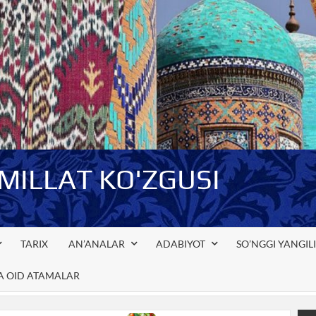
-MILLAT KO'ZGUSI
TARIX
AN’ANALAR
ADABIYOT
SO’NGGI YANGIL
GA OID ATAMALAR