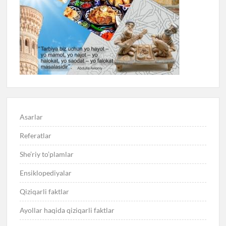
Asarlar
Referatlar
She’riy to’plamlar
Ensiklopediyalar
Qiziqarli faktlar
Ayollar haqida qiziqarli faktlar