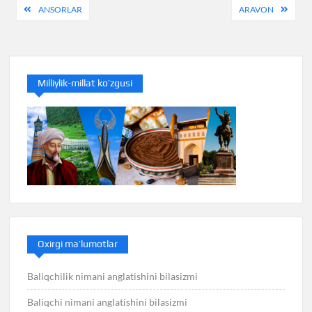
Post
ANSORLAR
ARAVON
menyusi
Milliylik-millat ko’zgusi
Oxirgi ma’lumotlar
Baliqchilik nimani anglatishini bilasizmi
Baliqchi nimani anglatishini bilasizmi