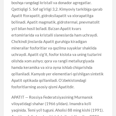
boshqa rangdagi kristall va donador agregatlar.
Qattiqligi 5. Sof og’irligi 3,2. Kimyoviy tarkibiga qarab
Apatit ftorapatit, gidroksilapatit va xlorapatitga
bo’linadi. Apatit magmatik, gidrotermal, pnevmatolit
yo’l bilan hosil bo’ladi. Ba’zan Apatit kvars
ertomirlarida va kristalli slaneslarda ham uchraydi.
Cho’kindi jinslarda Apatit guruhiga kiradigan
minerallar fosforitlar va qazilma suyaklar shaklida
uchraydi. Apatit o’g’it, fosfor kislota va uning tuzlarini
olishda xom ashyo; qora va rangli metallurgiyada
hamda keramika va xira oyna ishlab chiqarishda
qo’llaniladi. Kamyob yer elementlari qo’shilgan sintetik
Apatit optikada qo’llaniladi. O’zbekistondagi
fosforitlarning asosiy qismi Apatitdir.
APATIT — Rossiya Federatsiyasining Murmansk
viloyatidagi shahar (1966 yildan). Imandra ko’li
yaqinida. Temi yo’l tuguni. Aholisi 88 ming kishi (1991).