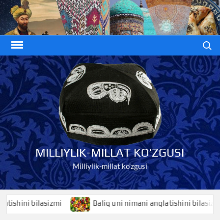
Skip
to
content
Search
MILLIYLIK-MILLAT KO'ZGUSI
Milliylik-millat ko'zgusi
ini bilasizmi
Baliq uni nimani anglatishini bilasizmi