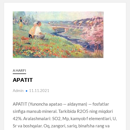
A HARFI
APATIT
Admin
11.11.2021
APATIT (Yunoncha apatao — aldayman) — fosfatlar
sinfiga mansub mineral. Tarkibida R2O5 ning miqdori
42%. Aralashmalari: SO2, Mp, kamyob f elementlari, U,
Sr va boshqalar. Oq, zangori, sariq, binafsha rang va