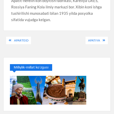
Apatit-nefelin kon boyitish fabrikasi, Kareliya GRES,
Rossiya Faning Kola ilmiy markazi bor. Xibin koni ishga
tushirilishi munosabati bilan 1935 yilda posyolka
sifatida vujudga kelgan.
Post
APARTEID
APATIYA
menyusi
Milliylik-millat ko’zgusi