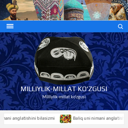
Skip
to
content
Search
MILLIYLIK-MILLAT KO'ZGUSI
Milliylik-millat ko'zgusi
 anglatishini bilasizmi
Baliq uni nimani anglatishini bila