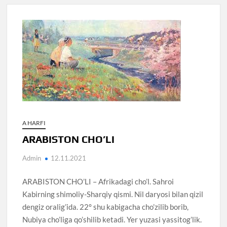
A HARFI
ARABISTON CHO’LI
Admin
12.11.2021
ARABISTON CHO’LI – Afrikadagi cho’l. Sahroi
Kabirning shimoliy-Sharqiy qismi. Nil daryosi bilan qizil
dengiz oralig’ida. 22° shu kabigacha cho’zilib borib,
Nubiya cho’liga qo’shilib ketadi. Yer yuzasi yassitog’lik.