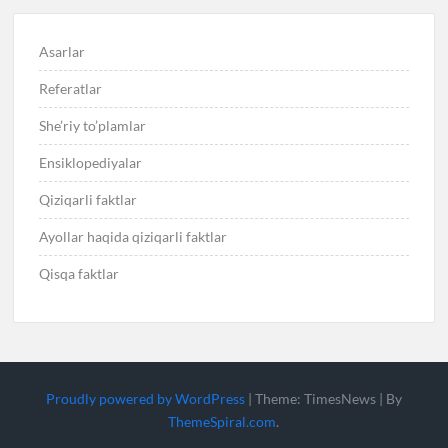
Asarlar
Referatlar
She’riy to’plamlar
Ensiklopediyalar
Qiziqarli faktlar
Ayollar haqida qiziqarli faktlar
Qisqa faktlar
Proudly powered by WordPress
|
Theme: TimesNews
|
By
ThemeSpiral.com
.