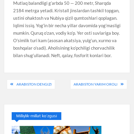
Mutlaq balandligi g’arbda 50 — 200 metr, Sharqda
2184 metrga yetadi. Kristall jinslardan tashkil topgan,
ustini ohaktosh va Nubiya qizil qumtoshlari qoplagan.
Iqlimi issiq. Yog’in bir necha yillar davomida yog’masligi
mumkin. Quruq o’zan, vodiy ko’p. Yer osti suvlariga boy.
O’simlik turi kam (asosan akatsiya, yulg’un, xurmo va
boshqalar o’sadi). Aholisining ko’pchiligi chorvachilik
bilan shug’ullanadi. Neft, qalay, fosforit konlari bor.
Post
ARABISTON DENGIZI
ARABISTON YARIM OROLI
menyusi
Milliylik-millat ko’zgusi