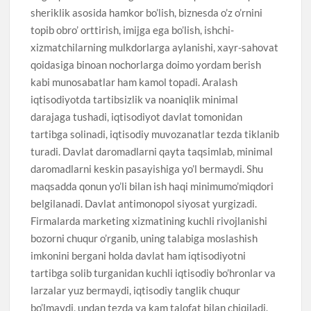
sheriklik asosida hamkor bo’lish, biznesda o’z o’rnini
topib obro’ orttirish, imijga ega bo’lish, ishchi-
xizmatchilarning mulkdorlarga aylanishi, xayr-sahovat
qoidasiga binoan nochorlarga doimo yordam berish
kabi munosabatlar ham kamol topadi. Aralash
iqtisodiyotda tartibsizlik va noaniqlik minimal
darajaga tushadi, iqtisodiyot davlat tomonidan
tartibga solinadi, iqtisodiy muvozanatlar tezda tiklanib
turadi. Davlat daromadlarni qayta taqsimlab, minimal
daromadlarni keskin pasayishiga yo’l bermaydi. Shu
maqsadda qonun yo’li bilan ish haqi minimumo’miqdori
belgilanadi. Davlat antimonopol siyosat yurgizadi.
Firmalarda marketing xizmatining kuchli rivojlanishi
bozorni chuqur o’rganib, uning talabiga moslashish
imkonini bergani holda davlat ham iqtisodiyotni
tartibga solib turganidan kuchli iqtisodiy bo’hronlar va
larzalar yuz bermaydi, iqtisodiy tanglik chuqur
bo’lmaydi, undan tezda va kam talofat bilan chiqiladi.