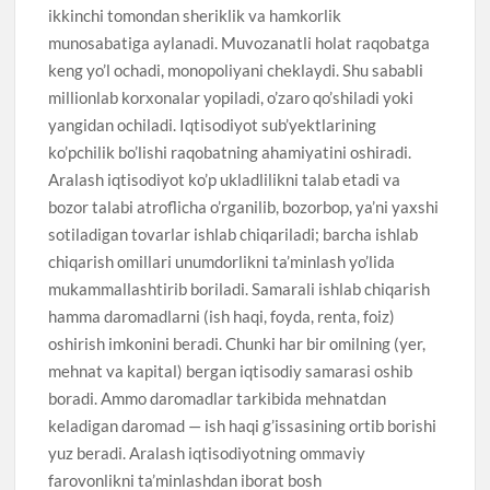
ikkinchi tomondan sheriklik va hamkorlik
munosabatiga aylanadi. Muvozanatli holat raqobatga
keng yo’l ochadi, monopoliyani cheklaydi. Shu sababli
millionlab korxonalar yopiladi, o’zaro qo’shiladi yoki
yangidan ochiladi. Iqtisodiyot sub’yektlarining
ko’pchilik bo’lishi raqobatning ahamiyatini oshiradi.
Aralash iqtisodiyot ko’p ukladlilikni talab etadi va
bozor talabi atroflicha o’rganilib, bozorbop, ya’ni yaxshi
sotiladigan tovarlar ishlab chiqariladi; barcha ishlab
chiqarish omillari unumdorlikni ta’minlash yo’lida
mukammallashtirib boriladi. Samarali ishlab chiqarish
hamma daromadlarni (ish haqi, foyda, renta, foiz)
oshirish imkonini beradi. Chunki har bir omilning (yer,
mehnat va kapital) bergan iqtisodiy samarasi oshib
boradi. Ammo daromadlar tarkibida mehnatdan
keladigan daromad — ish haqi g’issasining ortib borishi
yuz beradi. Aralash iqtisodiyotning ommaviy
farovonlikni ta’minlashdan iborat bosh