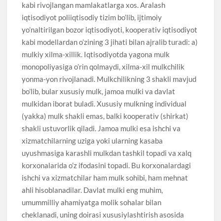
kabi rivojlangan mamlakatlarga xos. Aralash
iqtisodiyot poliiqtisodiy tizim bo’lib, ijtimoiy
yo’naltirilgan bozor iqtisodiyoti, kooperativ iqtisodiyot
kabi modellardan o’zining 3 jihati bilan ajralib turadi: a)
mulkiy xilma-xillik. Iqtisodiyotda yagona mulk
monopoliyasiga o’rin qolmaydi, xilma-xil mulkchilik
yonma-yon rivojlanadi. Mulkchilikning 3 shakli mavjud
bo’lib, bular xususiy mulk, jamoa mulki va davlat
mulkidan iborat buladi. Xususiy mulkning individual
(yakka) mulk shakli emas, balki kooperativ (shirkat)
shakli ustuvorlik qiladi. Jamoa mulki esa ishchi va
xizmatchilarning uziga yoki ularning kasaba
uyushmasiga karashli mulkdan tashkil topadi va xalq
korxonalarida o’z ifodasini topadi. Bu korxonalardagi
ishchi va xizmatchilar ham mulk sohibi, ham mehnat
ahli hisoblanadilar. Davlat mulki eng muhim,
umummilliy ahamiyatga molik sohalar bilan
cheklanadi, uning doirasi xususiylashtirish asosida