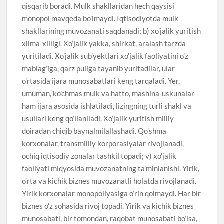
qisqarib boradi. Mulk shakllaridan hech qaysisi
monopol mavqeda bo’lmaydi. Iqtisodiyotda mulk
shakllarining muvozanati saqdanadi; b) xo’jalik yuritish
xilma-xilligi. Xo’jalik yakka, shirkat, aralash tarzda
yuritiladi. Xo’jalik sub’yektlari xo’jalik faoliyatini o’z
mablag’iga, qarz puliga tayanib yuritadilar, ular
o’rtasida ijara munosabatlari keng tarqaladi. Yer,
umuman, ko’chmas mulk va hatto, mashina-uskunalar
ham ijara asosida ishlatiladi, lizingning turli shakl va
usullari keng qo’llaniladi. Xo’jalik yuritish milliy
doiradan chiqib baynalmilallashadi. Qo’shma
korxonalar, transmilliy korporasiyalar rivojlanadi,
ochiq iqtisodiy zonalar tashkil topadi; v) xo’jalik
faoliyati miqyosida muvozanatning ta’minlanishi. Yirik,
o’rta va kichik biznes muvozanatli holatda rivojlanadi.
Yirik korxonalar monopoliyasiga o’rin qolmaydi. Har bir
biznes o’z sohasida rivoj topadi. Yirik va kichik biznes
munosabati, bir tomondan, raqobat munosabati bo’lsa,