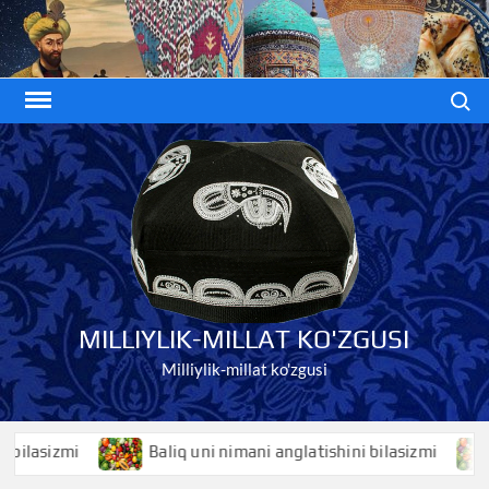
Skip
to
content
Search
MILLIYLIK-MILLAT KO'ZGUSI
Milliylik-millat ko'zgusi
izmi
Baliq uni nimani anglatishini bilasizmi
Bali