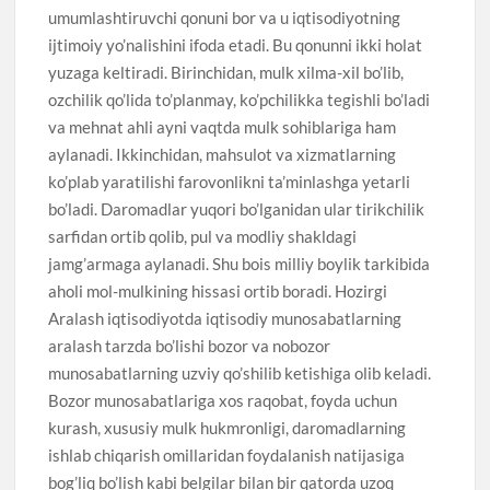
umumlashtiruvchi qonuni bor va u iqtisodiyotning
ijtimoiy yo’nalishini ifoda etadi. Bu qonunni ikki holat
yuzaga keltiradi. Birinchidan, mulk xilma-xil bo’lib,
ozchilik qo’lida to’planmay, ko’pchilikka tegishli bo’ladi
va mehnat ahli ayni vaqtda mulk sohiblariga ham
aylanadi. Ikkinchidan, mahsulot va xizmatlarning
ko’plab yaratilishi farovonlikni ta’minlashga yetarli
bo’ladi. Daromadlar yuqori bo’lganidan ular tirikchilik
sarfidan ortib qolib, pul va modliy shakldagi
jamg’armaga aylanadi. Shu bois milliy boylik tarkibida
aholi mol-mulkining hissasi ortib boradi. Hozirgi
Aralash iqtisodiyotda iqtisodiy munosabatlarning
aralash tarzda bo’lishi bozor va nobozor
munosabatlarning uzviy qo’shilib ketishiga olib keladi.
Bozor munosabatlariga xos raqobat, foyda uchun
kurash, xususiy mulk hukmronligi, daromadlarning
ishlab chiqarish omillaridan foydalanish natijasiga
bog’liq bo’lish kabi belgilar bilan bir qatorda uzoq