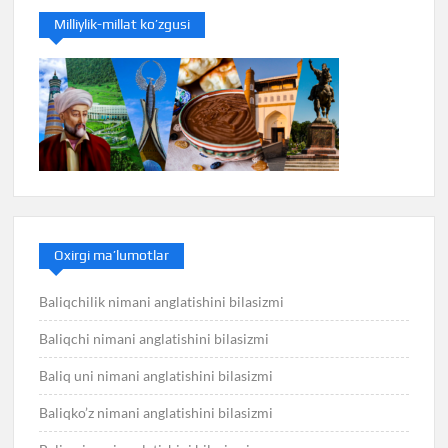
Milliylik-millat ko’zgusi
Oxirgi ma’lumotlar
Baliqchilik nimani anglatishini bilasizmi
Baliqchi nimani anglatishini bilasizmi
Baliq uni nimani anglatishini bilasizmi
Baliqko’z nimani anglatishini bilasizmi