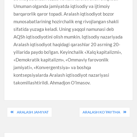
Umuman olganda jamiyatda iqtisodiy va ijtimoiy
barqarorlik qaror topadi. Aralash iqtisodiyot bozor
munosabatlarining hozirchalik eng rivojlangan shakli
sifatida yuzaga keladi. Uning yaqqol namunasi deb
AQSh iqtisodiyotini olish mumkin. Iqtisodiy nazariyada
Aralash iqtisodiyot haqidagi qarashlar 20 asrning 20-
yillarida paydo bo’lgan. Keyinchalik «Xalq kapitalizmi»,
«Demokratik kapitalizm», «Ommaviy farovonlik
jamiyati», «Konvergentsiya» va boshqa
kontsepsiyalarda Aralash iqtisodiyot nazariyasi
takomillashtirildi. Ahmadjon O’lmasov.
Post
ARALASH JAMIYAT
ARALASH KO’PAYTMA
menyusi