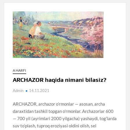
A HARFI
ARCHAZOR haqida nimani bilasiz?
Admin
14.11.2021
ARCHAZOR, archazor o’rmonlar — asosan, archa
daraxtidan tashkil topgan o’rmonlar. Archazorlar 600
— 700 yil (ayrimlari 2000 yilgacha) yashaydi, tog’larda
suv to’plash, tuproq eroziyasi oldini olish, sel