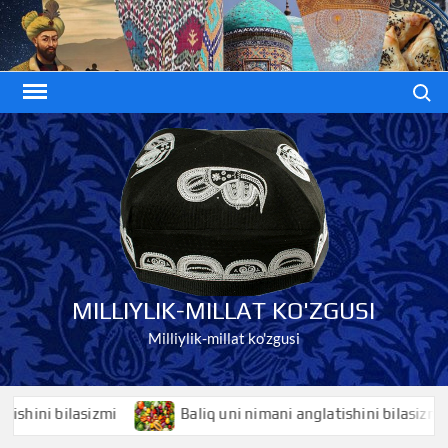
Skip
to
content
Search
MILLIYLIK-MILLAT KO'ZGUSI
Milliylik-millat ko'zgusi
ni bilasizmi
Baliq uni nimani anglatishini bilasizmi