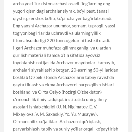
archa yoki Turkiston archasi o’sadi. Tog’larning eng
yuqori qismidagi archalar siyrak, bo’yi past, tanasi
qiyshiq, sershox bo’lib, ko’pincha yer bag’irlab o’sadi.
Eng yaxshi Archazor unumdor, sernam, tuproqli, yassi
tog’yon bag’irlarida uchraydi va ularning yillik
fitomahsuldorligi 220 tonna/gekar ni tashkil etadi.
Ilgari Archazor muhofaza qilinmaganligi va ulardan
qurilish materiali hamda o’tin sifatida ayovsiz
foydalanish natijasida Archazor maydonlari kamayib,
archalari siyraklashib ketgan. 20-asrning 50-yillaridan
boshlab O’zbekistonda Archazorlarni tabiiy ravishda
qayta tiklash va ekma Archazorni barpo qilish ishlari
boshlandi va O’rta Osiyo (hozirgi O’zbekiston)
o’rmonchilik ilmiy tadqiqot institutida uning ilmiy
asoslari ishlab chiqildi (U. N. Nig’matov, E. V.
Mixaylova, V. M. Saxaskiy, Yo. Yu. Musayev).
O’rmonchilik xo’jaliklari Archazorni qo’riqlash,
parvarishlash, tabiiy va sun’iy yo’llar orqali ko’paytirish