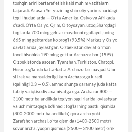
toshqinlarini bartaraf etish kabi muhim vazifalarni
bajaradi. Asosan Yer yuzining shimoliy yarim sharidagi
tog’li hududlarda — O’rta Amerika, Osiyo va Afrikada
o’sadi. O’rta Osiyo, Qrim, Oltoysayan, uzoq Sharqdagi
tog’larda 700 ming gektar maydonni egallaydi, uning
665 ming gektardan ko’prog’i (93,5%) Markaziy Osiyo
davlatlarida joylashgan. O’zbekiston davlat o’rmon
fondi hisobida 190 ming gektar Archazor bor (1999).
O’zbekistonda asosan, Tyanshan, Turkiston, Chatqol,
Hisor tog’larida katta-katta Archazorlar mavjud. Ular
si Irak va mahsuldorligi kam Archazorga kiradi
(qalinligi 0,3 — 0,5), ammo shunga qaramay juda katta
tabiiy va iqtisodiy axamiyatga ega. Archazor 800 —
3100 metr balandlikda tog’yon bag’irlarida joylashgan
va uch mintaqaga bo’linadi: tog’larning pastki qismida
(800-2000 metr balandlikda) qora archa yoki
Zarafshon archasi, o’rta qismida (1400-2500 metr)
sovur archa, yuqori qismida (2500— 3100 metr) o’rik