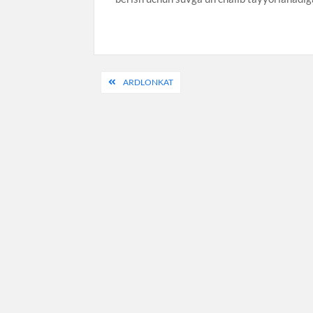
Post
ARDLONKAT
menyusi