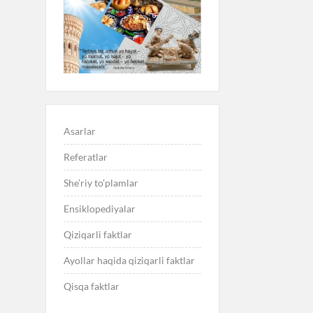
Asarlar
Referatlar
She’riy to’plamlar
Ensiklopediyalar
Qiziqarli faktlar
Ayollar haqida qiziqarli faktlar
Qisqa faktlar