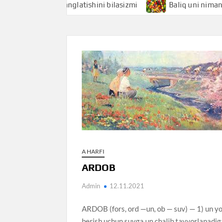
hi nimani anglatishini bilasizmi
Baliq uni nimani anglati
A HARFI
ARDOB
Admin
12.11.2021
ARDOB (fors, ord —un, ob — suv) — 1) un y
berish uchun suvga un chalib tayyorlanadig