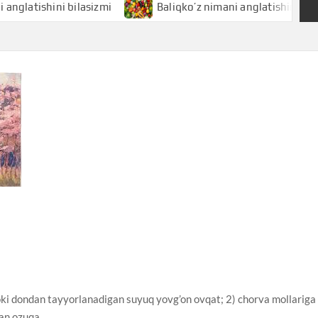
shini bilasizmi
Baliqko’z nimani anglatishini bilasizmi
oki dondan tayyorlanadigan suyuq yovg’on ovqat; 2) chorva mollariga
an ozuqa.