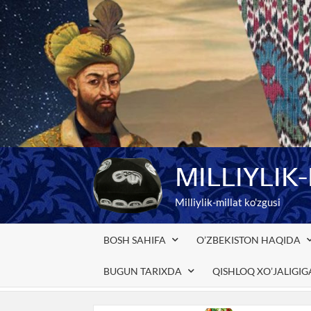
Skip
to
content
MILLIYLIK
Milliylik-millat ko'zgusi
BOSH SAHIFA
O’ZBEKISTON HAQIDA
BUGUN TARIXDA
QISHLOQ XO’JALIGI