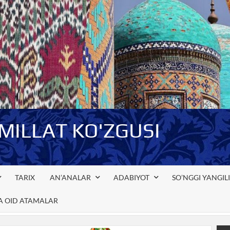
-MILLAT KO'ZGUSI
TARIX
AN’ANALAR
ADABIYOT
SO’NGGI YANGIL
GA OID ATAMALAR