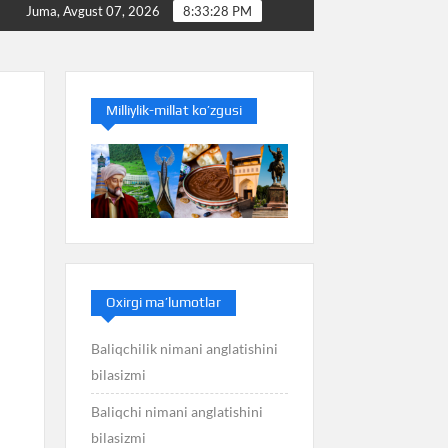
Baliq nimani anglatishini bilasizmi
Balans nimani a
Juma, Avgust 07, 2026
8:33:29 PM
Milliylik-millat ko’zgusi
Oxirgi ma’lumotlar
Baliqchilik nimani anglatishini
bilasizmi
Baliqchi nimani anglatishini
bilasizmi