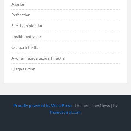
Asarlar
Referatlar
She’riy to’plamlar
Ensiklopediyalar
Qiziqarli faktlar
Ayollar haqida qiziqarli faktlar
Qisqa faktlar
Proudly powered by WordPress
|
Theme: TimesNews
|
By
ThemeSpiral.com
.