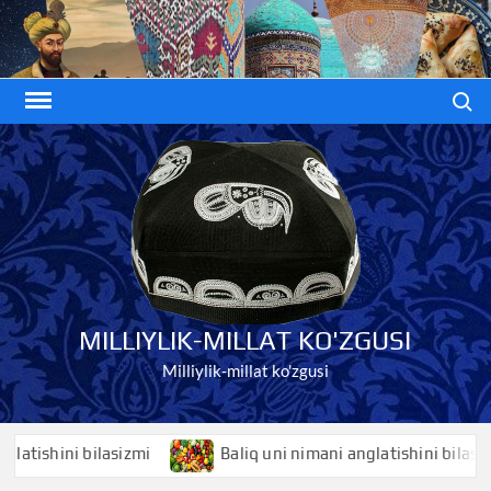
Skip
to
content
Search
MILLIYLIK-MILLAT KO'ZGUSI
Milliylik-millat ko'zgusi
shini bilasizmi
Baliq uni nimani anglatishini bilasizmi