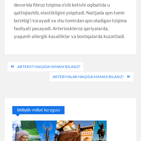
devorida fibroz to’qima o’sib ketishi oqibatida u
qattiqlashib, elastikligini yo’qotadi. Natijada qon tomir
bo’shlig’i torayadi va shu tomirdan qon oladigan to’qima
faoliyati pasayadi. Arterioskleroz qariyalarda,
yuqumli-allergik kasalliklar va boshqalarda kuzatiladi.
Post
ARTERIIT HAQIDA NIMANI BILASIZ?
menyusi
ARTERIYALAR HAQIDA NIMANI BILASIZ?
Milliylik-millat ko’zgusi