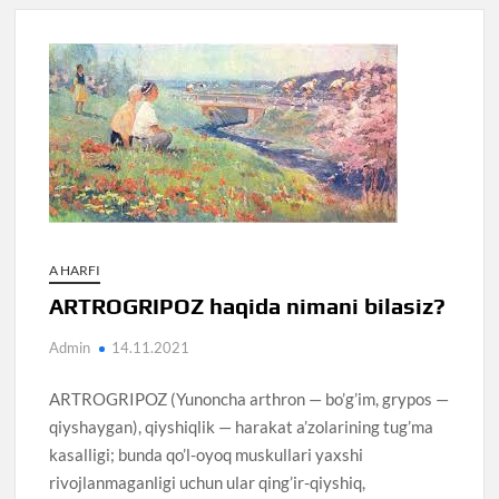
A HARFI
ARTROGRIPOZ haqida nimani bilasiz?
Admin
14.11.2021
ARTROGRIPOZ (Yunoncha arthron — bo’g’im, grypos —
qiyshaygan), qiyshiqlik — harakat a’zolarining tug’ma
kasalligi; bunda qo’l-oyoq muskullari yaxshi
rivojlanmaganligi uchun ular qing’ir-qiyshiq,