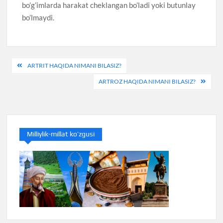
bo’g’imlarda harakat cheklangan bo’ladi yoki butunlay
bo’lmaydi.
Post
ARTRIT HAQIDA NIMANI BILASIZ?
menyusi
ARTROZ HAQIDA NIMANI BILASIZ?
Milliylik-millat ko’zgusi