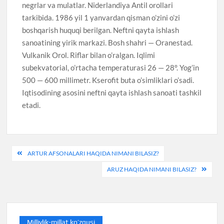
negrlar va mulatlar. Niderlandiya Antil orollari
tarkibida. 1986 yil 1 yanvardan qisman o’zini o’zi
boshqarish huquqi berilgan. Neftni qayta ishlash
sanoatining yirik markazi. Bosh shahri — Oranestad.
Vulkanik Orol. Riflar bilan o’ralgan. Iqlimi
subekvatorial, o’rtacha temperaturasi 26 — 28°. Yog’in
500 — 600 millimetr. Kserofit buta o’simliklari o’sadi.
Iqtisodining asosini neftni qayta ishlash sanoati tashkil
etadi.
Post
ARTUR AFSONALARI HAQIDA NIMANI BILASIZ?
menyusi
ARUZ HAQIDA NIMANI BILASIZ?
Milliylik-millat ko’zgusi