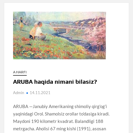
A HARFI
ARUBA haqida nimani bilasiz?
Admin
14.11.2021
ARUBA —Janubiy Amerikaning shimoliy qirg’og’i
yaqinidagi Orol. Shamolsiz orollar to’dasiga kiradi.
Maydoni 190 kilometr kvadrat. Balandligi 188
metrgacha. Aholisi 67 ming kishi (1991), asosan