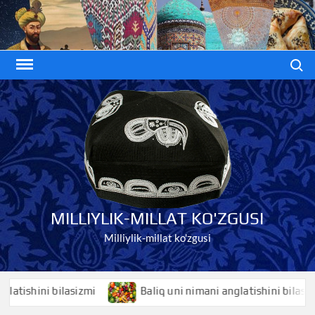
Skip
to
content
Search
MILLIYLIK-MILLAT KO'ZGUSI
Milliylik-millat ko'zgusi
shini bilasizmi
Baliq uni nimani anglatishini bilasizmi