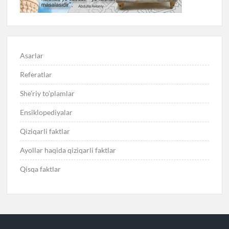
Asarlar
Referatlar
She’riy to’plamlar
Ensiklopediyalar
Qiziqarli faktlar
Ayollar haqida qiziqarli faktlar
Qisqa faktlar