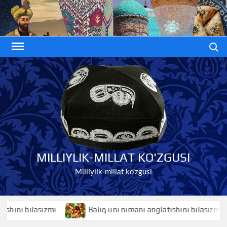
Skip
to
content
Search
MILLIYLIK-MILLAT KO'ZGUSI
Milliylik-millat ko'zgusi
i bilasizmi
Baliq uni nimani anglatishini bilasizmi