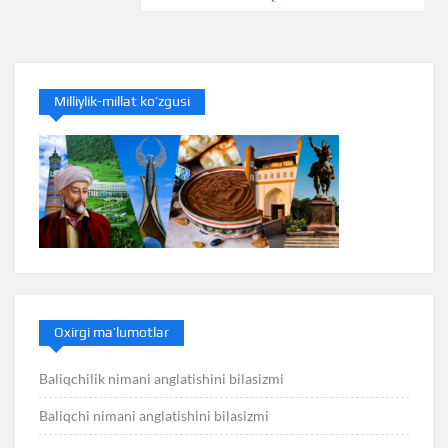
Milliylik-millat ko’zgusi
Oxirgi ma’lumotlar
Baliqchilik nimani anglatishini bilasizmi
Baliqchi nimani anglatishini bilasizmi