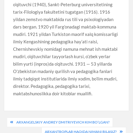
o’qituvchi (1940), Sankt-Peterburg universitetining
tarix-Filologiya fakultetini tugatgan (1916). 1916
yildan zemstvo maktabida rus tili va psixologiyadan
dars bergan. 1920 yil Farg’onadagi maktab-kommuna
mudiri. 1921 yildan Turkiston maorif xalq komissarligi
ilmiy Kengashining pedagogika hay’ati raisi,
Chernishevskiy nomidagi namuna mehnat ish maktabi
mudiri, o’qituvchilar tayyorlash kursi, o’zbek yerlar
bilim yurti (inpros)da o’qituvchi. 1931 — 53 yillarda
O’zbekiston madaniy qurilish va pedagogika fanlari
ilmiy tadqiqot institutlarida ilmiy xodim, bo’lim mudiri,
direktor. Pedagogika, pedagogika tarixi,
maktabshunoslikka doir kitoblar muallifi.
Post
ARXANGELSKIY ANDREY DMITRIYEVICH KIM BO’LGAN?
menyusi
ARXANTROPLAR HAQIDA NIMANI BILASIZ?