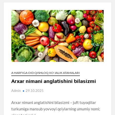
A HARFIGA OID QISHLOQ XO'JALIK ATAMALARI
Arxar nimani anglatishini bilasizmi
Admin
29.10.2025
Arxar nimani anglatishini bilasizmi – juft tuyoqlilar
turkumiga mansub yovvoyi qo’ylarning umumiy nomi;