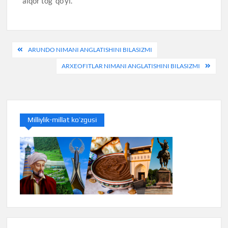
alqor tog’ qo’yi.
Post
ARUNDO NIMANI ANGLATISHINI BILASIZMI
menyusi
ARXEOFITLAR NIMANI ANGLATISHINI BILASIZMI
Milliylik-millat ko’zgusi