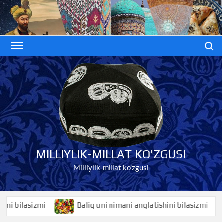
Skip
to
content
Search
MILLIYLIK-MILLAT KO'ZGUSI
Milliylik-millat ko'zgusi
bilasizmi
Baliq uni nimani anglatishini bilasizmi