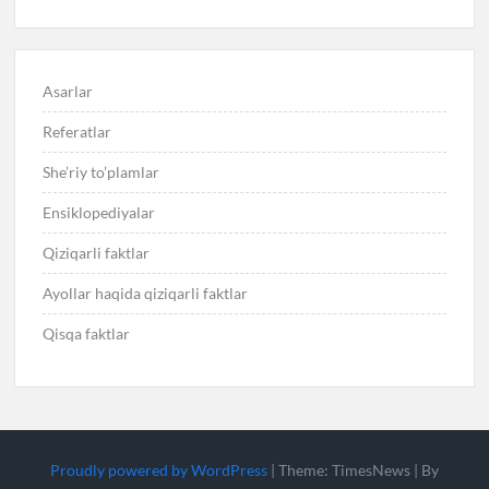
Asarlar
Referatlar
She’riy to’plamlar
Ensiklopediyalar
Qiziqarli faktlar
Ayollar haqida qiziqarli faktlar
Qisqa faktlar
Proudly powered by WordPress
|
Theme: TimesNews
|
By