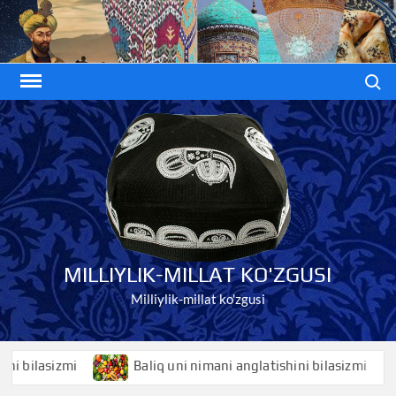
Skip
to
content
Search
MILLIYLIK-MILLAT KO'ZGUSI
Milliylik-millat ko'zgusi
ilasizmi
Baliq uni nimani anglatishini bilasizmi