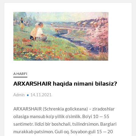
A HARFI
ARXARSHAIR haqida nimani bilasiz?
Admin
14.11.2021
ARXARSHAIR (Schrenkia golickeana) – ziradoshlar
oilasiga mansub ko’p yillik o’simlik. Bo’yi 10 — 55
santimetr. Ildizi bir boshchali, tsilindrsimon. Barglari
murakkab patsimon. Guli oq. Soyabon guli 15 — 20