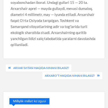
soyabonchadan iborat. Undagi gullari 15 — 20 ta.
Arxarshair aprel — mayda gullaydi, mevasi dumaloq,
diametri 4 millimetr, may — iyunda etiladi. Arxarshair
faqat O’rta Osiyoda tarqalgan. Toshkent va
Samarqand viloyatlarining adir va tog’larida turli
ekologik sharoitda o’sadi. Arxarshairning quritib
yanchilgan ildizi xalq tabobatida yaralarni davolashda
qo’llaniladi.
Post
ARXAR SVITASI HAQIDA NIMANI BILASIZ?
menyusi
ARXARO’T HAQIDA NIMANI BILASIZ?
Milliylik-millat ko’zgusi