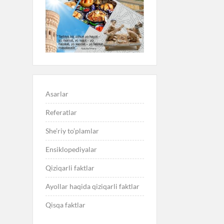
Asarlar
Referatlar
She’riy to’plamlar
Ensiklopediyalar
Qiziqarli faktlar
Ayollar haqida qiziqarli faktlar
Qisqa faktlar