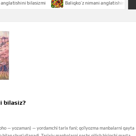
hini bilasizmi
Baliqko’z nimani anglatishini bilasizmi
 bilasiz?
 — yozaman) — yordamchi tarix fani; qo’lyozma manbalarni qayta
h bilan shug’ullanadi. Tarixiy manbalarni nashr qilish birinchi marta