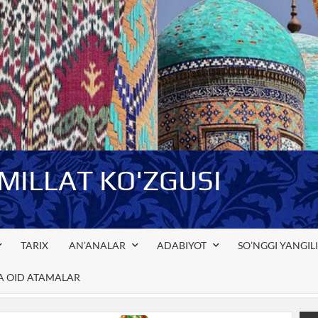
-MILLAT KO'ZGUSI
TARIX
AN’ANALAR
ADABIYOT
SO’NGGI YANGIL
GA OID ATAMALAR