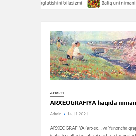
i nimani anglatishini bilasizmi
Baliq uni nimani anglatis
A HARFI
ARXEOGRAFIYA haqida nimani
Admin
14.11.2021
ARXEOGRAFIYA (arxeo… va Yunoncha qrapho
ishlash usullari va ularni nashrga tayyorlas