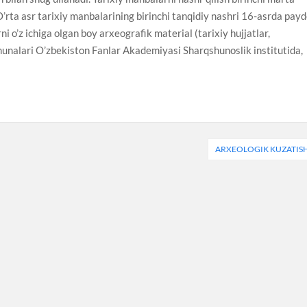
’rta asr tarixiy manbalarining birinchi tanqidiy nashri 16-asrda pay
rni o’z ichiga olgan boy arxeografik material (tarixiy hujjatlar,
unalari O’zbekiston Fanlar Akademiyasi Sharqshunoslik institutida,
ARXEOLOGIK KUZATIS