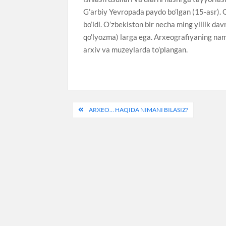
G’arbiy Yevropada paydo bo’lgan (15-asr). O
bo’ldi. O’zbekiston bir necha ming yillik dav
qo’lyozma) larga ega. Arxeografiyaning nam
arxiv va muzeylarda to’plangan.
Post
ARXEO… HAQIDA NIMANI BILASIZ?
menyusi