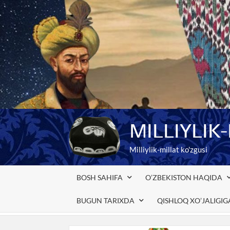
Skip
to
content
MILLIYLIK
Milliylik-millat ko'zgusi
BOSH SAHIFA
O’ZBEKISTON HAQIDA
BUGUN TARIXDA
QISHLOQ XO’JALIGI