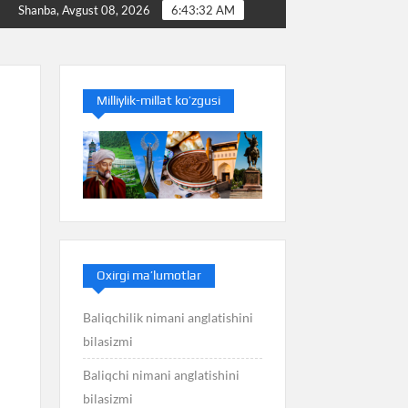
Baliq nimani anglatishini bilasizmi
Balans nimani a
Shanba, Avgust 08, 2026
6:43:33 AM
Milliylik-millat ko’zgusi
Oxirgi ma’lumotlar
Baliqchilik nimani anglatishini
bilasizmi
Baliqchi nimani anglatishini
bilasizmi