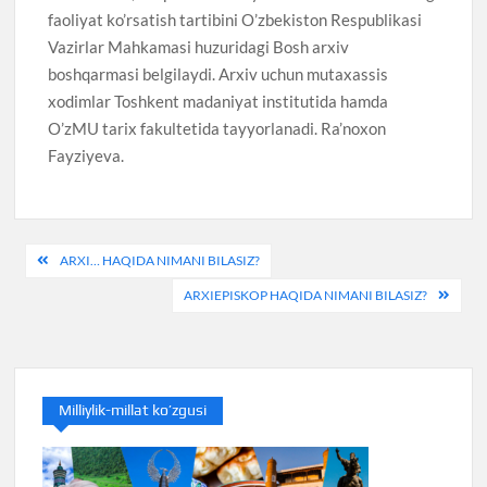
faoliyat ko’rsatish tartibini O’zbekiston Respublikasi
Vazirlar Mahkamasi huzuridagi Bosh arxiv
boshqarmasi belgilaydi. Arxiv uchun mutaxassis
xodimlar Toshkent madaniyat institutida hamda
O’zMU tarix fakultetida tayyorlanadi. Ra’noxon
Fayziyeva.
Post
ARXI… HAQIDA NIMANI BILASIZ?
menyusi
ARXIEPISKOP HAQIDA NIMANI BILASIZ?
Milliylik-millat ko’zgusi