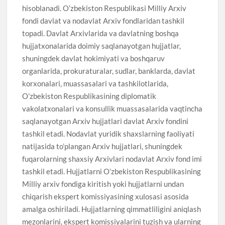
hisoblanadi. O’zbekiston Respublikasi Milliy Arxiv
fondi davlat va nodavlat Arxiv fondlaridan tashkil
topadi. Davlat Arxivlarida va davlatning boshqa
hujjatxonalarida doimiy saqlanayotgan hujjatlar,
shuningdek davlat hokimiyati va boshqaruv
organlarida, prokuraturalar, sudlar, banklarda, davlat
korxonalari, muassasalari va tashkilotlarida,
O’zbekiston Respublikasining diplomatik
vakolatxonalari va konsullik muassasalarida vaqtincha
saqlanayotgan Arxiv hujjatlari davlat Arxiv fondini
tashkil etadi. Nodavlat yuridik shaxslarning faoliyati
natijasida to’plangan Arxiv hujjatlari, shuningdek
fuqarolarning shaxsiy Arxivlari nodavlat Arxiv fond imi
tashkil etadi. Hujjatlarni O’zbekiston Respublikasining
Milliy arxiv fondiga kiritish yoki hujjatlarni undan
chiqarish ekspert komissiyasining xulosasi asosida
amalga oshiriladi. Hujjatlarning qimmatliligini aniqlash
mezonlarini, ekspert komissiyalarini tuzish va ularning