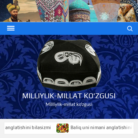
Skip
to
content
Search
MILLIYLIK-MILLAT KO'ZGUSI
Milliylik-millat ko'zgusi
atishini bilasizmi
Baliq uni nimani anglatishini bilasizmi