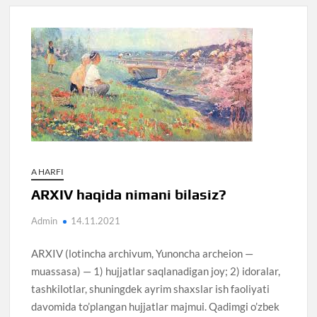
A HARFI
ARXIV haqida nimani bilasiz?
Admin
14.11.2021
ARXIV (lotincha archivum, Yunoncha archeion —
muassasa) — 1) hujjatlar saqlanadigan joy; 2) idoralar,
tashkilotlar, shuningdek ayrim shaxslar ish faoliyati
davomida to’plangan hujjatlar majmui. Qadimgi o’zbek