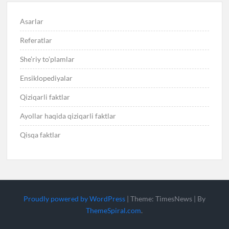
Asarlar
Referatlar
She’riy to’plamlar
Ensiklopediyalar
Qiziqarli faktlar
Ayollar haqida qiziqarli faktlar
Qisqa faktlar
Proudly powered by WordPress
|
Theme: TimesNews
|
By
ThemeSpiral.com
.