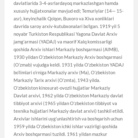
davlatlarida 3-4-asrlardayoq markazlashgan hamda
xususiy hujjatxonalar mavjud edi; Temuriylar (14— 15-
asr), keyinchalik Qo’qon, Buxoro va Xiva xonliklari
davrida saroy arxiv-kutubxonalari bo’lgan. 1919 yil 5
noyabr Turkiston Respublikasi Yagona Davlat Arxiv
jamg’armasi (YADAJ) va maorif Xalq komissarligi
qoshida Arxiv ishlari Markaziy boshqarmasi (AIMB),
1930 yildan O’zbekiston Markaziy Arxiv boshqarmasi
(O’zmab) vujudga keldi. 1931 yilda O’zbekiston YADAJ
bo’limlari o’rniga Markaziy arxiv (Ma), O’zbekiston
Markaziy Tarix arxivi (O’zmta), 1943 yilda.
O’zbekiston kinosurat-ovozli hujjatlar Markaziy
Davlat arxivi, 1962 yilda O’zbekiston Markaziy davlat
tibbiyot arxivi (1965 yildan O’zbekiston tibbiyot va
texnika hujjatlari Markaziy davlat arxivi) tashkil etildi.
Arxivlar ishlarini uyg’unlashtirish va boshqarish uchun
1959 yilda O’zbekiston ichki ishlar vazirligi qoshida
Arxiv boshqarmasi tuzildi. 1961 yildan mazkur