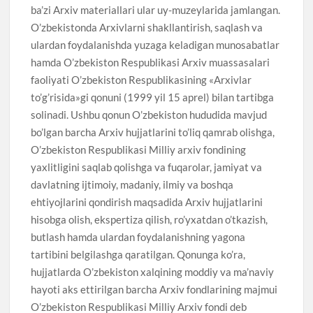
ba’zi Arxiv materiallari ular uy-muzeylarida jamlangan.
O’zbekistonda Arxivlarni shakllantirish, saqlash va
ulardan foydalanishda yuzaga keladigan munosabatlar
hamda O’zbekiston Respublikasi Arxiv muassasalari
faoliyati O’zbekiston Respublikasining «Arxivlar
to’g’risida»gi qonuni (1999 yil 15 aprel) bilan tartibga
solinadi. Ushbu qonun O’zbekiston hududida mavjud
bo’lgan barcha Arxiv hujjatlarini to’liq qamrab olishga,
O’zbekiston Respublikasi Milliy arxiv fondining
yaxlitligini saqlab qolishga va fuqarolar, jamiyat va
davlatning ijtimoiy, madaniy, ilmiy va boshqa
ehtiyojlarini qondirish maqsadida Arxiv hujjatlarini
hisobga olish, ekspertiza qilish, ro’yxatdan o’tkazish,
butlash hamda ulardan foydalanishning yagona
tartibini belgilashga qaratilgan. Qonunga ko’ra,
hujjatlarda O’zbekiston xalqining moddiy va ma’naviy
hayoti aks ettirilgan barcha Arxiv fondlarining majmui
O’zbekiston Respublikasi Milliy Arxiv fondi deb