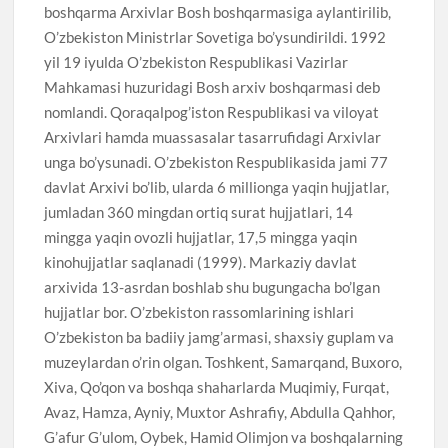
boshqarma Arxivlar Bosh boshqarmasiga aylantirilib,
O’zbekiston Ministrlar Sovetiga bo’ysundirildi. 1992
yil 19 iyulda O’zbekiston Respublikasi Vazirlar
Mahkamasi huzuridagi Bosh arxiv boshqarmasi deb
nomlandi. Qoraqalpog’iston Respublikasi va viloyat
Arxivlari hamda muassasalar tasarrufidagi Arxivlar
unga bo’ysunadi. O’zbekiston Respublikasida jami 77
davlat Arxivi bo’lib, ularda 6 millionga yaqin hujjatlar,
jumladan 360 mingdan ortiq surat hujjatlari, 14
mingga yaqin ovozli hujjatlar, 17,5 mingga yaqin
kinohujjatlar saqlanadi (1999). Markaziy davlat
arxivida 13-asrdan boshlab shu bugungacha bo’lgan
hujjatlar bor. O’zbekiston rassomlarining ishlari
O’zbekiston ba badiiy jamg’armasi, shaxsiy guplam va
muzeylardan o’rin olgan. Toshkent, Samarqand, Buxoro,
Xiva, Qo’qon va boshqa shaharlarda Muqimiy, Furqat,
Avaz, Hamza, Ayniy, Muxtor Ashrafiy, Abdulla Qahhor,
G’afur G’ulom, Oybek, Hamid Olimjon va boshqalarning