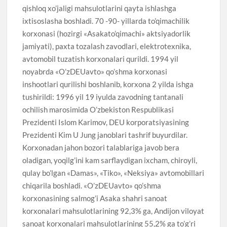
qishloq xo’jaligi mahsulotlarini qayta ishlashga
ixtisoslasha boshladi. 70 -90- yillarda to’qimachilik
korxonasi (hozirgi «Asakato’qimachi» aktsiyadorlik
jamiyati), paxta tozalash zavodlari, elektrotexnika,
avtomobil tuzatish korxonalari qurildi. 1994 yil
noyabrda «O’zDEUavto» qo’shma korxonasi
inshootlari qurilishi boshlanib, korxona 2 yilda ishga
tushirildi: 1996 yil 19 iyulda zavodning tantanali
ochilish marosimida O’zbekiston Respublikasi
Prezidenti Islom Karimov, DEU korporatsiyasining
Prezidenti Kim U Jung janoblari tashrif buyurdilar.
Korxonadan jahon bozori talablariga javob bera
oladigan, yoqilg’ini kam sarflaydigan ixcham, chiroyli,
qulay bo’lgan «Damas», «Tiko», «Neksiya» avtomobillari
chiqarila boshladi. «O’zDEUavto» qo’shma
korxonasining salmog’i Asaka shahri sanoat
korxonalari mahsulotlarining 92,3% ga, Andijon viloyat
sanoat korxonalari mahsulotlarining 55,2% ga to’g’ri