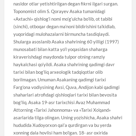
nasldor otlar yetishtirilgan degan fikrni ilgari surgan.
Toponomist olim S. Qorayev Asaka tumanidagi
«Axtachi» qishlog’i nomi mo’g’ulcha bo’lib, ot tabibi
(sinchi), otboqar degan ma’noni bildirishini ta’kidlab,
yuqoridagi mulohazalarni birmuncha tasdiqlaydi.
Shularga asoslanib Asaka shahrining 60 yilligi (1997)
munosabati bilan katta yo’l yoqasidan shaharga
kiraverishdagi maydonda tulpor otning ramziy
haykalchasi qo’yildi. Asaka shahrining qadimgi davr
tarixi bilan bog’liq arxeologik tadqiqotlar olib
borilmagan. Umuman Asakaning qadimgi tarixi
Farg’ona vodiysining Axsi, Quva, Andijon kabi qadimgi
shaharlari atrofidagi qishloqlari tarixi bilan bevosita
bog’liq. Asaka 19-asr tarixchisi Avaz Muhammad
Attorning «Tarixi Jahonnoma» va «Tarixi Xo’qand»
asarlarida tilga olingan. Uning yozishicha, Asaka shahri
hududida Xudoyorxon qal’a qurdirgan va bu yerda
xonning dala hovlisi ham bo’lgan. 18- asr oxirida