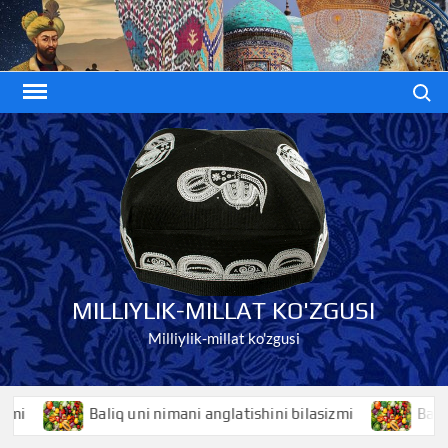
Skip
to
content
Search
MILLIYLIK-MILLAT KO'ZGUSI
Milliylik-millat ko'zgusi
Baliq uni nimani anglatishini bilasizmi
Baliqko’z ni