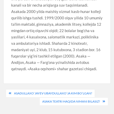
kanali va bir necha ariqlarga suv taqsimlanadi.
Asakada 2000 yilda maishiy xizmat kasb-hunar kolleji
qurilib ishga tushdi. 1999/2000 o’quv yilida 10 umumiy
ta’lim maktabi, gimnaziya, akademik litsey, kollejda 12
mingdan ortiq o’quvchi o’qidi; 22 bolalar bog’cha va
yaslilari, 4 kasalxona, salomatlik markazi, poliklinika
va ambulatoriya ishladi. Shaharda 2 kinoteatr,
madaniyat uyi, 2 klub, 15 kutubxona, 3 stadion bor. 16
fuqarolar yig’ini tashkil etilgan (2000). Asaka —
Andijon, Asaka — Farg’ona yo’nalishida avtobus
qatnaydi. «Asaka oqshomi» shahar gazetasi chiqadi.
Post
ASADULLAXO’JAYEV UBAYDULLAXO’JA KIM BO’LGAN?
menyusi
ASAKA TEATRI HAQIDA NIMANI BILASIZ?