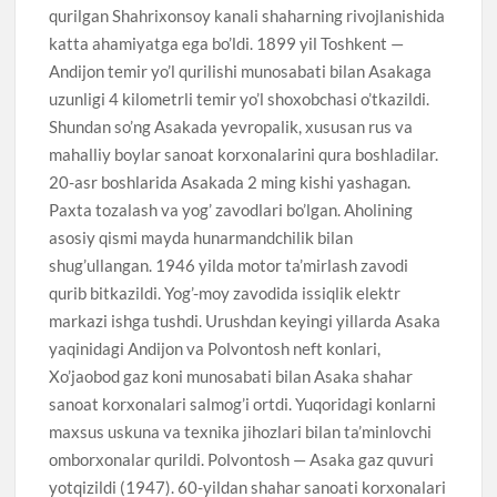
qurilgan Shahrixonsoy kanali shaharning rivojlanishida
katta ahamiyatga ega bo’ldi. 1899 yil Toshkent —
Andijon temir yo’l qurilishi munosabati bilan Asakaga
uzunligi 4 kilometrli temir yo’l shoxobchasi o’tkazildi.
Shundan so’ng Asakada yevropalik, xususan rus va
mahalliy boylar sanoat korxonalarini qura boshladilar.
20-asr boshlarida Asakada 2 ming kishi yashagan.
Paxta tozalash va yog’ zavodlari bo’lgan. Aholining
asosiy qismi mayda hunarmandchilik bilan
shug’ullangan. 1946 yilda motor ta’mirlash zavodi
qurib bitkazildi. Yog’-moy zavodida issiqlik elektr
markazi ishga tushdi. Urushdan keyingi yillarda Asaka
yaqinidagi Andijon va Polvontosh neft konlari,
Xo’jaobod gaz koni munosabati bilan Asaka shahar
sanoat korxonalari salmog’i ortdi. Yuqoridagi konlarni
maxsus uskuna va texnika jihozlari bilan ta’minlovchi
omborxonalar qurildi. Polvontosh — Asaka gaz quvuri
yotqizildi (1947). 60-yildan shahar sanoati korxonalari