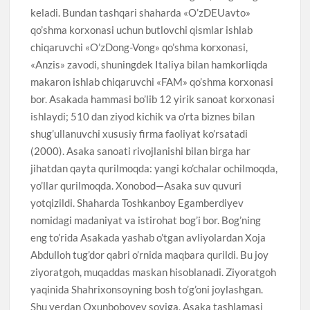
keladi. Bundan tashqari shaharda «O’zDEUavto»
qo’shma korxonasi uchun butlovchi qismlar ishlab
chiqaruvchi «O’zDong-Vong» qo’shma korxonasi,
«Anzis» zavodi, shuningdek Italiya bilan hamkorliqda
makaron ishlab chiqaruvchi «FAM» qo’shma korxonasi
bor. Asakada hammasi bo’lib 12 yirik sanoat korxonasi
ishlaydi; 510 dan ziyod kichik va o’rta biznes bilan
shug’ullanuvchi xususiy firma faoliyat ko’rsatadi
(2000). Asaka sanoati rivojlanishi bilan birga har
jihatdan qayta qurilmoqda: yangi ko’chalar ochilmoqda,
yo’llar qurilmoqda. Xonobod—Asaka suv quvuri
yotqizildi. Shaharda Toshkanboy Egamberdiyev
nomidagi madaniyat va istirohat bog’i bor. Bog’ning
eng to’rida Asakada yashab o’tgan avliyolardan Xoja
Abdulloh tug’dor qabri o’rnida maqbara qurildi. Bu joy
ziyoratgoh, muqaddas maskan hisoblanadi. Ziyoratgoh
yaqinida Shahrixonsoyning bosh to’g’oni joylashgan.
Shu yerdan Oxunboboyev soyiga, Asaka tashlamasi