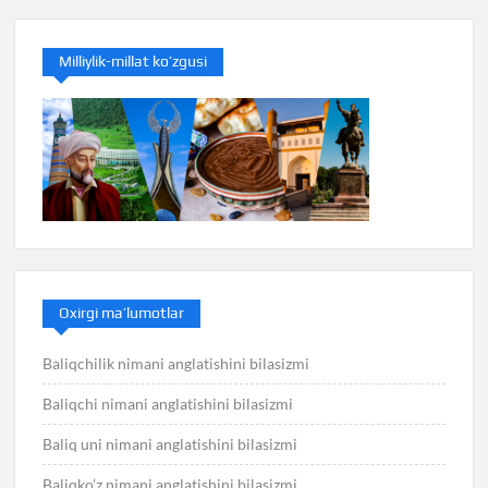
Milliylik-millat ko’zgusi
Oxirgi ma’lumotlar
Baliqchilik nimani anglatishini bilasizmi
Baliqchi nimani anglatishini bilasizmi
Baliq uni nimani anglatishini bilasizmi
Baliqko’z nimani anglatishini bilasizmi