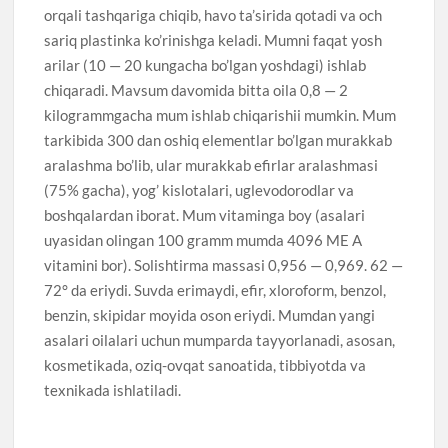
orqali tashqariga chiqib, havo ta’sirida qotadi va och
sariq plastinka ko’rinishga keladi. Mumni faqat yosh
arilar (10 — 20 kungacha bo’lgan yoshdagi) ishlab
chiqaradi. Mavsum davomida bitta oila 0,8 — 2
kilogrammgacha mum ishlab chiqarishii mumkin. Mum
tarkibida 300 dan oshiq elementlar bo’lgan murakkab
aralashma bo’lib, ular murakkab efirlar aralashmasi
(75% gacha), yog’ kislotalari, uglevodorodlar va
boshqalardan iborat. Mum vitaminga boy (asalari
uyasidan olingan 100 gramm mumda 4096 ME A
vitamini bor). Solishtirma massasi 0,956 — 0,969. 62 —
72° da eriydi. Suvda erimaydi, efir, xloroform, benzol,
benzin, skipidar moyida oson eriydi. Mumdan yangi
asalari oilalari uchun mumparda tayyorlanadi, asosan,
kosmetikada, oziq-ovqat sanoatida, tibbiyotda va
texnikada ishlatiladi.