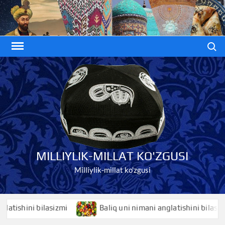
Skip
to
content
Search
MILLIYLIK-MILLAT KO'ZGUSI
Milliylik-millat ko'zgusi
shini bilasizmi
Baliq uni nimani anglatishini bilasizmi