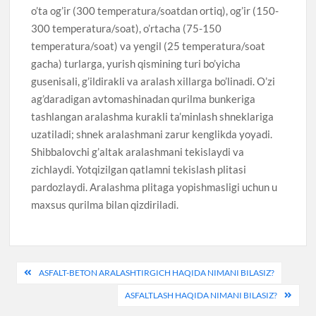
o’ta og’ir (300 temperatura/soatdan ortiq), og’ir (150-
300 temperatura/soat), o’rtacha (75-150
temperatura/soat) va yengil (25 temperatura/soat
gacha) turlarga, yurish qismining turi bo’yicha
gusenisali, g’ildirakli va aralash xillarga bo’linadi. O’zi
ag’daradigan avtomashinadan qurilma bunkeriga
tashlangan aralashma kurakli ta’minlash shneklariga
uzatiladi; shnek aralashmani zarur kenglikda yoyadi.
Shibbalovchi g’altak aralashmani tekislaydi va
zichlaydi. Yotqizilgan qatlamni tekislash plitasi
pardozlaydi. Aralashma plitaga yopishmasligi uchun u
maxsus qurilma bilan qizdiriladi.
Post
ASFALT-BETON ARALASHTIRGICH HAQIDA NIMANI BILASIZ?
menyusi
ASFALTLASH HAQIDA NIMANI BILASIZ?