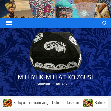
Skip
to
content
Search
MILLIYLIK-MILLAT KO'ZGUSI
Milliylik-millat ko'zgusi
Baliq uni nimani anglatishini bilasizmi
Baliqko’z niman