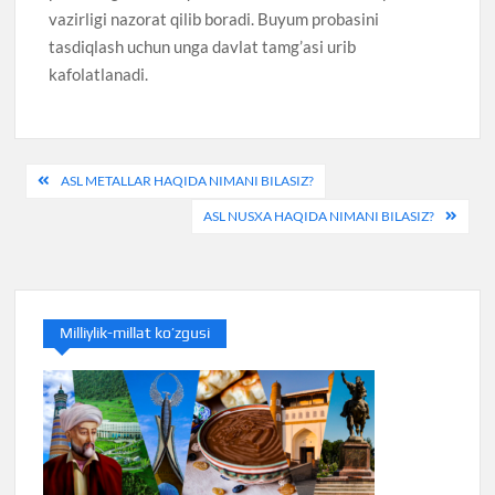
vazirligi nazorat qilib boradi. Buyum probasini
tasdiqlash uchun unga davlat tamg’asi urib
kafolatlanadi.
Post
ASL METALLAR HAQIDA NIMANI BILASIZ?
menyusi
ASL NUSXA HAQIDA NIMANI BILASIZ?
Milliylik-millat ko’zgusi