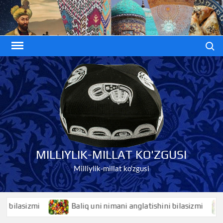
Skip
to
content
Search
MILLIYLIK-MILLAT KO'ZGUSI
Milliylik-millat ko'zgusi
lasizmi
Baliq uni nimani anglatishini bilasizmi
Ba