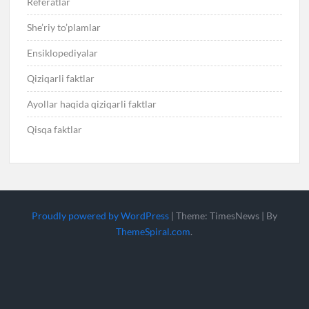
Referatlar
She’riy to’plamlar
Ensiklopediyalar
Qiziqarli faktlar
Ayollar haqida qiziqarli faktlar
Qisqa faktlar
Proudly powered by WordPress
|
Theme: TimesNews
|
By
ThemeSpiral.com
.