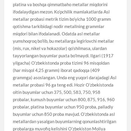
platina va boshqa qimmatbaho metallar miqdorini
ifodalaydigan mezon. Ko’pchilik mamlakatlarda Asl
metallar probasi metrik tizim bo’yicha 1000 gramm
qotishma tarkibidagi nodir metallning grammlar
miqdori bilan ifodalanadi. Odatda asl metallar
yumshoqroq bo’lib, bu metallarga legirlovchi metallar
(mis, rux, nikel va hokazolar) qo’shilmasa, ulardan
tayyorlangan buyumlar puxta bo’lmaydi. Ilgari (1917
yilgacha) O’zbekistonda proba tizimi 96 misqoldan
(har misqol 4,25 gramm) iborat qadoqqa (409
grammga) asoslangan. Unda eng yuqori darajadagi Asl
metallar probasi 96 ga teng edi. Hozir O’zbekistonda
oltin buyumlar uchun 375, 500, 583, 750, 958
probalar, kumush buyumlar uchun 800, 875, 916, 960
probalar, platina buyumlar uchun 950 proba, palladiy
buyumlar uchun 850 proba mavjud. O’zbekistonda asl
metallardan yasalgan buyumlarning qonunlashtirilgan
probalarga muvofiq kelishini O’zbekiston Moliya