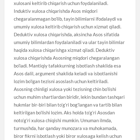
xulosani keltirib chiqarish uchun foydalaniladi.
Induktiv xulosa chiqarishda Asos miqdori
chegaralanmagan bo’lib, tayin bilimlarni ifodalaydi va
umumiy xulosa keltirib chiqarish uchun xizmat qiladi.
Deduktiv xulosa chiqarishda, aksincha Asos sifatida
umumiy bilimlardan foydalaniladi va ular tayin bilimlar
haqida xulosa chiqarishga xizmat qiladi. Deduktiv
xulosa chiqarishda Asosning miqdori chegaralangan
bo’ladi. Mantiqiy tafakkurning isbotlash shaklida esa
Asos dalil, argument shaklida keladi va isbotlanishi
lozim bo’lgan tezisni asoslash uchun keltiriladi.
Asosning chinligi xulosa yoki tezisning chin bo’lishi
uchun muhim shartlardan biridir, lekin bundan tashqari
hukmlar bir-biri bilan to’g’ri bog’langan va tartib bilan
keltirilgan bo’lishi lozim. Aks holda to’g’ri Asosdan
noto’g’ri xulosa chiqishi mumkin. Umuman ilmda,
turmushda, har qanday munozara va muhokamada,
biror fikrni isbotlash yoki biror xulosaga kelish uchun