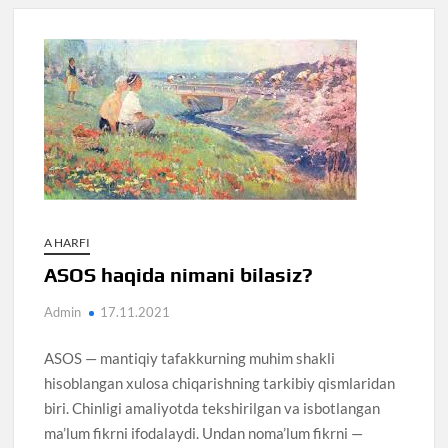
A HARFI
ASOS haqida nimani bilasiz?
Admin
17.11.2021
ASOS — mantiqiy tafakkurning muhim shakli
hisoblangan xulosa chiqarishning tarkibiy qismlaridan
biri. Chinligi amaliyotda tekshirilgan va isbotlangan
ma’lum fikrni ifodalaydi. Undan noma’lum fikrni —