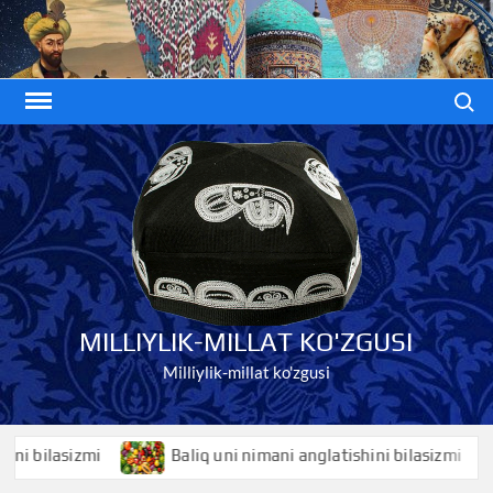
Skip
to
content
Search
MILLIYLIK-MILLAT KO'ZGUSI
Milliylik-millat ko'zgusi
bilasizmi
Baliq uni nimani anglatishini bilasizmi