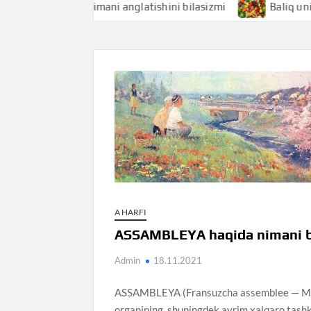
Baliqchi nimani anglatishini bilasizmi
Baliq uni nimani 
A HARFI
ASSAMBLEYA haqida nimani b
Admin
18.11.2021
ASSAMBLEYA (Fransuzcha assemblee — Majlis
organining, shuningdek ayrim xalqaro tashki