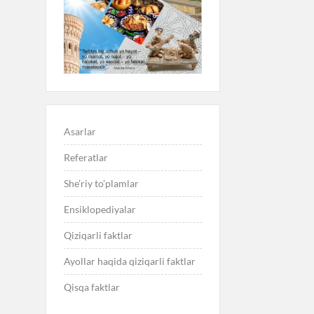
Asarlar
Referatlar
She’riy to’plamlar
Ensiklopediyalar
Qiziqarli faktlar
Ayollar haqida qiziqarli faktlar
Qisqa faktlar