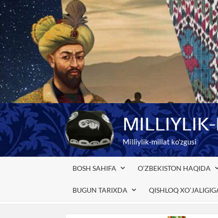
Skip
to
content
MILLIYLIK
Milliylik-millat ko'zgusi
BOSH SAHIFA
O’ZBEKISTON HAQIDA
BUGUN TARIXDA
QISHLOQ XO’JALIGI