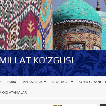
-MILLAT KO'ZGUSI
TARIX
AN’ANALAR
ADABIYOT
SO’NGGI YANGIL
GA OID ATAMALAR