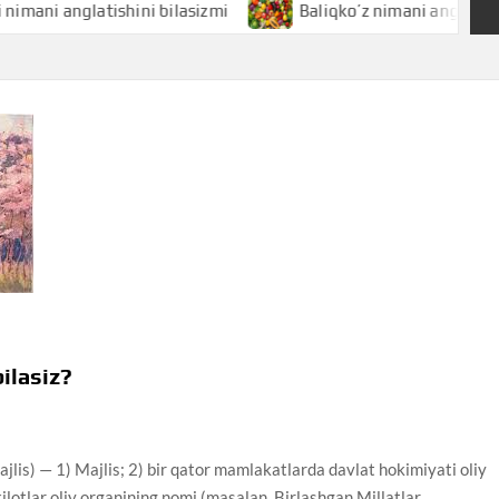
anglatishini bilasizmi
Baliqko’z nimani anglatishini bilas
ilasiz?
) — 1) Majlis; 2) bir qator mamlakatlarda davlat hokimiyati oliy
lotlar oliy organining nomi (masalan, Birlashgan Millatlar