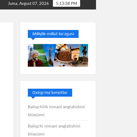
izmi
Baliq nimani anglatishini bilasizmi
Balans n
Juma, Avgust 07, 2026
5:13:38 PM
Milliylik-millat ko’zgusi
Oxirgi ma’lumotlar
Baliqchilik nimani anglatishini
bilasizmi
Baliqchi nimani anglatishini
bilasizmi