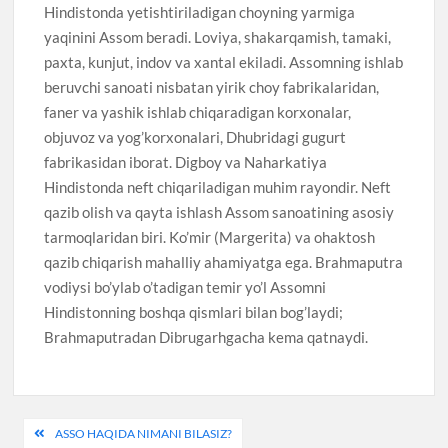
Hindistonda yetishtiriladigan choyning yarmiga
yaqinini Assom beradi. Loviya, shakarqamish, tamaki,
paxta, kunjut, indov va xantal ekiladi. Assomning ishlab
beruvchi sanoati nisbatan yirik choy fabrikalaridan,
faner va yashik ishlab chiqaradigan korxonalar,
objuvoz va yog’korxonalari, Dhubridagi gugurt
fabrikasidan iborat. Digboy va Naharkatiya
Hindistonda neft chiqariladigan muhim rayondir. Neft
qazib olish va qayta ishlash Assom sanoatining asosiy
tarmoqlaridan biri. Ko’mir (Margerita) va ohaktosh
qazib chiqarish mahalliy ahamiyatga ega. Brahmaputra
vodiysi bo’ylab o’tadigan temir yo’l Assomni
Hindistonning boshqa qismlari bilan bog’laydi;
Brahmaputradan Dibrugarhgacha kema qatnaydi.
Post
ASSO HAQIDA NIMANI BILASIZ?