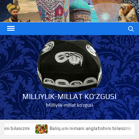
Skip
to
content
Search
MILLIYLIK-MILLAT KO'ZGUSI
Milliylik-millat ko'zgusi
bilasizmi
Baliq uni nimani anglatishini bilasizmi