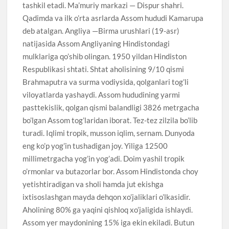
tashkil etadi. Ma’muriy markazi — Dispur shahri.
Qadimda va ilk o’rta asrlarda Assom hududi Kamarupa
deb atalgan. Angliya —Birma urushlari (19-asr)
natijasida Assom Angliyaning Hindistondagi
mulklariga qo’shib olingan. 1950 yildan Hindiston
Respublikasi shtati. Shtat aholisining 9/10 qismi
Brahmaputra va surma vodiysida, qolganlari tog’li
viloyatlarda yashaydi. Assom hududining yarmi
pasttekislik, qolgan qismi balandligi 3826 metrgacha
bo’lgan Assom tog’laridan iborat. Tez-tez zilzila bo’lib
turadi. Iqlimi tropik, musson iqlim, sernam. Dunyoda
eng ko’p yog’in tushadigan joy. Yiliga 12500
millimetrgacha yog’in yog’adi. Doim yashil tropik
o’rmonlar va butazorlar bor. Assom Hindistonda choy
yetishtiradigan va sholi hamda jut ekishga
ixtisoslashgan mayda dehqon xo’jaliklari o’lkasidir.
Aholining 80% ga yaqini qishloq xo’jaligida ishlaydi.
Assom yer maydonining 15% iga ekin ekiladi. Butun